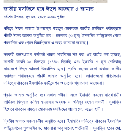
জাতীয় মসজিদে হবে ঈদুল আজহার ৫ জামাত
সর্বশেষ উপলব্ধ:
জুন ০৩, ২০২৫ ১১:৩১ পূর্বাহ্ন
পবিত্র
ঈদুল
আজহা
উপলক্ষ্যে
বায়তুল
মোকাররম
জাতীয়
মসজিদে
পর্যায়ক্রমে
পাঁচটি
ঈদের
জামাত
অনুষ্ঠিত
হবে।
মঙ্গলবার
(
৩
জুন
)
ইসলামিক
ফাউন্ডেশন
থেকে
প্রকাশিত
এক
প্রেস
বিজ্ঞপ্তিতে
এ
তথ্য
জানানো
হয়েছে।
সহকারী
জনসংযোগ
কর্মকর্তা
শায়লা
শারমিনের
সই
করা
ওই
বার্তায়
বলা
হয়েছে
,
আগামী
আরবি
১০
জিলহজ
(
১৪৪৬
হিজরি
)
এবং
ইংরেজি
৭
জুন
(
শনিবার
)
সারাদেশে
ঈদুল
আজহা
উদযাপিত
হবে।
প্রতি
বছরের
মতো
এবারও
জাতীয়
মসজিদে
পর্যায়ক্রমে
পাঁচটি
জামাত
অনুষ্ঠিত
হবে।
জামাতগুলো
পরিচালনায়
দায়িত্বে
থাকবেন
ইসলামিক
ফাউন্ডেশন
ও
দেশের
খ্যাতনামা
আলেমরা।
প্রথম
জামাত
অনুষ্ঠিত
হবে
সকাল
৭টায়।
এতে
ইমামতি
করবেন
যাত্রাবাড়ীর
তামিরুল
মিল্লাত
কামিল
মাদ্রাসার
অধ্যক্ষ
ড
.
খলিলুর
রহমান
মাদানী।
মুকাব্বির
হিসেবে
থাকবেন
বায়তুল
মোকাররম
মসজিদের
খাদেম
মো
.
আব্দুল
হাদী।
দ্বিতীয়
জামাত
সকাল
৮টায়
অনুষ্ঠিত
হবে।
ইমামতির
দায়িত্বে
থাকবেন
ইসলামিক
ফাউন্ডেশনের
মুফাসসির
ড
.
মাওলানা
আবু
সালেহ
পাটোয়ারী।
মুকাব্বির
হবেন
মো
.