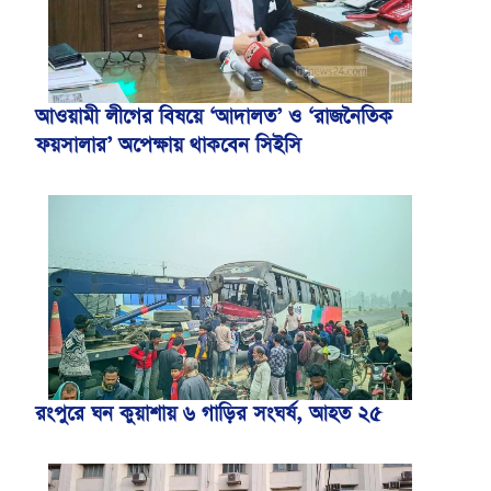
আওয়ামী লীগের বিষয়ে ‘আদালত’ ও ‘রাজনৈতিক
ফয়সালার’ অপেক্ষায় থাকবেন সিইসি
রংপুরে ঘন কুয়াশায় ৬ গাড়ির সংঘর্ষ, আহত ২৫