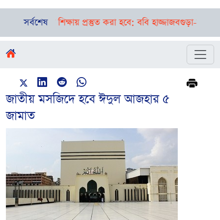
াষা শিক্ষায় প্রস্তুত করা হবে: ববি হাজ্জাজ
সর্বশেষ
বগুড়া-সিলেটে পৃথক দ
জাতীয় মসজিদে হবে ঈদুল আজহার ৫
জামাত