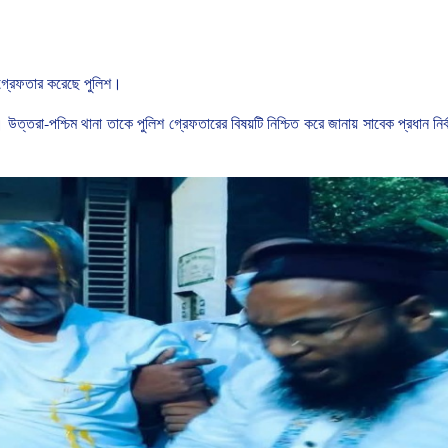
গ্রেফতার
করেছে
পুলিশ।
। উত্তরা
-
পশ্চিম
থানা তাকে পুলিশ গ্রেফতারের
বিষয়টি
নিশ্চিত
করে জানায়
সাবেক
প্রধান
নির
।