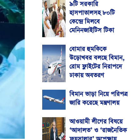
৯টি সরকারি
হাসপাতালসহ ৮০টি
কেন্দ্রে মিলবে
মেনিনজাইটিস টিকা
বোমার হুমকিকে
উড়োখবর বলছে বিমান,
রোম ফ্লাইটের নিরাপদে
ঢাকায় অবতরণ
বিমান ভাড়া নিয়ে পরিপত্র
জারি করেছে মন্ত্রণালয়
আওয়ামী লীগের বিষয়ে
‘আদালত’ ও ‘রাজনৈতিক
ফয়সালার’ অপেক্ষায়