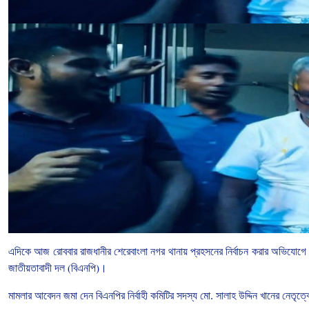
এদিকে
আজ
রোববার
রাজধানীর
শেরেবাংলা
নগর
থানায়
প্রহসনের
নির্বাচন
করার
অভিযোগে
জাতীয়তাবাদী
দল
(
বিএনপি
)
।
মামলার
আবেদন
জমা
দেন
বিএনপির
নির্বাহী
কমিটির
সদস্য
মো
.
সালাহ
উদ্দিন
খানের
নেতৃত্ব