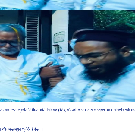
সাবেক
তিন
প্রধান
নির্বাচন
কমিশনারসহ
(
সিইসি
)
২৪
জনের
নাম
উল্লেখ
করে
মামলার
আবেদ
ে
পাঁচ
সদস্যের
প্রতিনিধিদল।