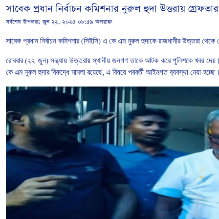
সাবেক প্রধান নির্বাচন কমিশনার নুরুল হুদা উত্তরায় গ্রেফতার
সর্বশেষ উপলব্ধ:
জুন ২২, ২০২৫ ০৮:৫৯ অপরাহ্ন
সাবেক
প্রধান
নির্বাচন
কমিশনার
(
সিইসি
)
এ
কে
এম
নুরুল
হুদাকে
রাজধানীর উত্তরা থেকে 
রোববার
(
২২
জুন
)
সন্ধ্যায়
উত্তরায়
স্থানীয়
জনগণ
তাকে
আটক
করে
পুলিশকে খবর দেয়
কে
এম
নুরুল হুদার বিরুদ্ধে মামলা রয়েছে, এ
বিষয়ে
পরবর্তী
আইনগত
ব্যবস্থা
নেয়া হচ্ছে