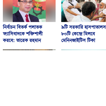
নির্বাচন বিতর্ক পলাতক
৯টি সরকারি হাসপাতালস
ফ্যাসিবাদকে শক্তিশালী
৮০টি কেন্দ্রে মিলবে
করবে: তারেক রহমান
মেনিনজাইটিস টিকা
আওয়ামী লীগের বিষয়ে
রংপুরে ঘন কুয়াশায় ৬ গা
‘আদালত’ ও ‘রাজনৈতিক
সংঘর্ষ, আহত ২৫
ফয়সালার’ অপেক্ষায় থাকবেন
সিইসি