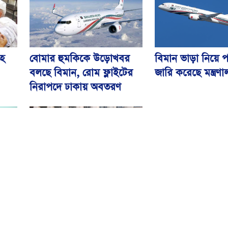
বিমান ভাড়া নিয়ে প
বোমার হুমকিকে উড়োখবর
হ
জারি করেছে মন্ত্রণ
বলছে বিমান, রোম ফ্লাইটের
নিরাপদে ঢাকায় অবতরণ
বিএসএমএমইউয়ের নতুন
ড়ির
নাম বাংলাদেশ মেডিকেল
বিশ্ববিদ্যালয়