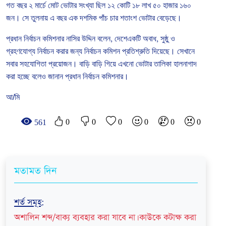
গত
বছর
২
মার্চে
মোট
ভোটার
সংখ্যা
ছিল
১২
কোটি
১৮
লাখ
৫০
হাজার
১৬০
জন।
সে
তুলনায়
এ
বছর
এক
দশমিক
পাঁচ
চার
শতাংশ
ভোটার
বেড়েছে।
প্রধান
নির্বাচন
কমিশনার
নাসির
উদ্দিন
বলেন
,
দেশেএকটি
অবাধ
,
সুষ্ঠু
ও
গ্রহণযোগ্য
নির্বাচন
করার
জন্য
নির্বাচন
কমিশন
প্রতিশ্রুতি
দিয়েছে।
সেখানে
সবার
সহযোগিতা
প্রয়োজন।
বাড়ি
বাড়ি
গিয়ে
এখনো
ভোটার
তালিকা
হালনাগাদ
করা
হচ্ছে
বলেও
জানান
প্রধান
নির্বাচন
কমিশনার।
আ/মি
0
0
0
0
0
0
561
মতামত দিন
শর্ত সমূহ
:
অশালিন শব্দ/বাক্য ব্যবহার করা যাবে না। কাউকে কটাক্ষ করা