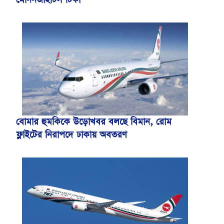
বোমার হুমকিকে উড়োখবর বলছে বিমান, রোম
ফ্লাইটের নিরাপদে ঢাকায় অবতরণ