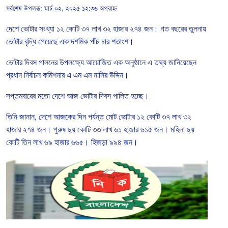
সর্বশেষ উপলব্ধ:
মার্চ ০২, ২০২৫ ১২:৩৬ অপরাহ্ন
দেশে
ভোটার
সংখ্যা
১২
কোটি
৩৭
লাখ
৩২
হাজার
২৭৪
জন।
গত
বছরের
তুলনায়
ভোটার
বৃদ্ধি
পেয়েছে
এক
দশমিক
পাঁচ
চার
শতাংশ।
ভোটার
দিবস
পালনের
উপলক্ষ্যে
আয়োজিত
এক
অনুষ্ঠানে
এ
তথ্য
জানিয়েছেন
প্রধান
নির্বাচন
কমিশনার
এ
এম
এম
নাসির
উদ্দিন।
সপ্তমবারের
মতো
দেশে
আজ
ভোটার
দিবস
পালিত
হচ্ছে।
তিনি
জানান
,
দেশে
আজকের
দিন
পর্যন্ত
মোট
ভোটার
১২
কোটি
৩৭
লাখ
৩২
হাজার
২৭৪
জন।
পুরুষ
ছয়
কোটি
৩৩
লাখ
৬১
হাজার
৬১৫
জন।
মহিলা
ছয়
কোটি
তিন
লাখ
৬৯
হাজার
৬৬৫।
হিজড়া
৯৯৪
জন।