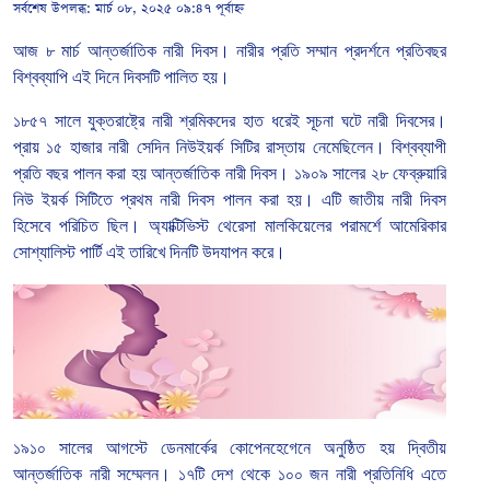
সর্বশেষ উপলব্ধ:
মার্চ ০৮, ২০২৫ ০৯:৪৭ পূর্বাহ্ন
আজ
৮
মার্চ
আন্তর্জাতিক
নারী
দিবস।
নারীর
প্রতি
সম্মান
প্রদর্শনে
প্রতিবছর
বিশ্বব্যাপি এই
দিনে দিবসটি পালিত হয়।
১৮৫৭
সালে
যুক্তরাষ্ট্রে
নারী
শ্রমিকদের
হাত
ধরেই
সূচনা
ঘটে
নারী
দিবসের।
প্রায়
১৫
হাজার
নারী
সেদিন
নিউইয়র্ক
সিটির
রাস্তায়
নেমেছিলেন।
বিশ্বব্যাপী
প্রতি
বছর
পালন
করা
হয়
আন্তর্জাতিক
নারী
দিবস।
১৯০৯
সালের
২৮
ফেব্রুয়ারি
নিউ
ইয়র্ক
সিটিতে
প্রথম
নারী
দিবস
পালন
করা
হয়।
এটি
জাতীয়
নারী
দিবস
হিসেবে
পরিচিত
ছিল।
অ্যাক্টিভিস্ট
থেরেসা
মালকিয়েলের
পরামর্শে
আমেরিকার
সোশ্যালিস্ট
পার্টি
এই
তারিখে
দিনটি
উদযাপন
করে।
১৯১০
সালের
আগস্টে
ডেনমার্কের
কোপেনহেগেনে
অনুষ্ঠিত
হয়
দ্বিতীয়
আন্তর্জাতিক
নারী
সম্মেলন।
১৭টি
দেশ
থেকে
১০০
জন
নারী
প্রতিনিধি
এতে