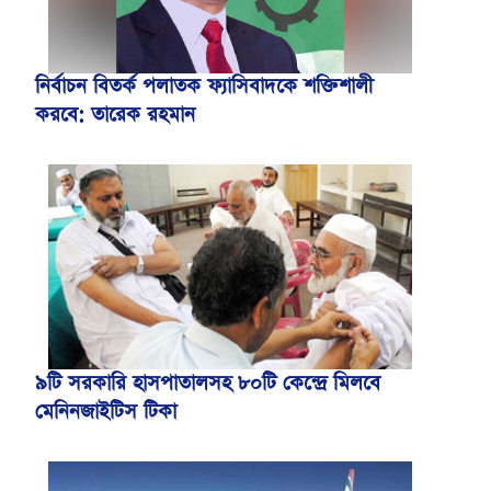
নির্বাচন বিতর্ক পলাতক ফ্যাসিবাদকে শক্তিশালী
করবে: তারেক রহমান
৯টি সরকারি হাসপাতালসহ ৮০টি কেন্দ্রে মিলবে
মেনিনজাইটিস টিকা