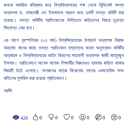
জনকে
সাময়িক
বহিষ্কার
করে
বিশ্ববিদ্যালয়ের
পক্ষ
থেকে
সিন্ডিকেট
সদস্য
অধ্যাপক
ড
.
তাজমেরী
এস
ইসলামকে
প্রধান
করে
একটি
তদন্ত
কমিটি
করা
হয়েছে।
তদন্ত
কমিটির
প্রতিবেদনের
ভিত্তিতে
জড়িতদের
বিষয়ে
চূড়ান্ত
সিদ্ধান্ত
নেয়া
হবে।
এর
আগে
বৃহস্পতিবার
(
১৩
মার্চ
)
বিশ্ববিদ্যালয়ের
উপাচার্য
অধ্যাপক
নিয়াজ
আহমেদ
খানের
কাছে
তদন্ত
প্রতিবেদন
হস্তান্তর
করেন
অনুসন্ধান
কমিটির
আহ্বায়ক
ও
বিশ্ববিদ্যালয়ের
আইন
বিভাগের
সহযোগী
অধ্যাপক
কাজী
মাহফুজুল
ইসলাম।
প্রতিবেদনে
অনেক
সাবেক
শিক্ষার্থীর
বিরুদ্ধেও
হামলায়
জড়িত
থাকার
বিষয়টি
উঠে
এসেছে।
অপরাধের
মাত্রা
বিবেচনায়
তাদের
একাডেমিক
সনদ
বাতিলের
সুপারিশ
করা
হয়েছে
প্রতিবেদনে।
আ/মি
0
0
0
0
0
0
426