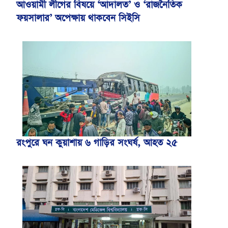
আওয়ামী লীগের বিষয়ে ‘আদালত’ ও ‘রাজনৈতিক
ফয়সালার’ অপেক্ষায় থাকবেন সিইসি
রংপুরে ঘন কুয়াশায় ৬ গাড়ির সংঘর্ষ, আহত ২৫