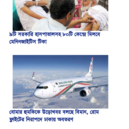
৯টি সরকারি হাসপাতালসহ ৮০টি কেন্দ্রে মিলবে
মেনিনজাইটিস টিকা
বোমার হুমকিকে উড়োখবর বলছে বিমান, রোম
ফ্লাইটের নিরাপদে ঢাকায় অবতরণ