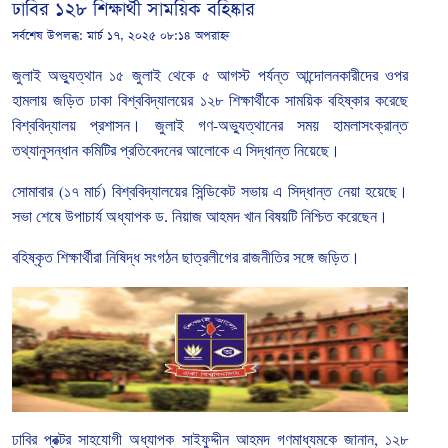
ঢাবির ১২৮ শিক্ষার্থী সাময়িক বহিষ্কার
সর্বশেষ উপলব্ধ:
মার্চ ১৭, ২০২৫ ০৮:১৪ অপরাহ্ন
জুলাই
অভ্যুত্থান
১৫
জুলাই
থেকে
৫
আগস্ট
পর্যন্ত
আন্দোলনকারীদের
ওপর
হামলায়
জড়িত
ঢাকা
বিশ্ববিদ্যালয়ের
১২৮
শিক্ষার্থীকে
সাময়িক
বহিষ্কার
করেছে
বিশ্ববিদ্যালয়
প্রশাসন।
জুলাই
গণ
-
অভ্যুত্থানের
সময়
হামলাসংক্রান্ত
তথ্যানুসন্ধান
কমিটির
প্রতিবেদনের
আলোকে
এ
সিদ্ধান্ত
নিয়েছে।
সোমাবার
(
১৭
মার্চ
)
বিশ্ববিদ্যালয়ের
সিন্ডিকেট
সভায়
এ
সিদ্ধান্ত
নেয়া
হয়েছে।
সভা
শেষে
উপাচার্য
অধ্যাপক
ড
.
নিয়াজ
আহমদ
খান
বিষয়টি
নিশ্চিত
করেছেন।
বহিষ্কৃত
শিক্ষার্থীরা
নিষিদ্ধ
সংগঠন
ছাত্রলীগের
রাজনীতির
সঙ্গে
জড়িত।
ঢাবির
প্রক্টর
সাহযোগী
অধ্যাপক
সাইফুদ্দীন
আহমদ
গণমাধ্যমকে
জানান
,
১২৮