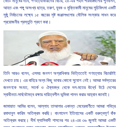
কোটি
মানুষের
দাবি
,
গণহত্যাকারীদের
বিচার
,
২৪
-
এর
শহীদ
পরিবারগুলোর
পুনর্বাসন
,
আহত
এবং
পঙ্গু
অসংখ্য
ছাত্র
,
তরুণ
,
যুবক
ও
মুক্তিকামী
মানুষের
সুচিকিৎসা
একটি
সুষ্ঠু
নির্বাচনের
লক্ষ্যে
১৫
বছরের
সৃষ্ট
জঞ্জালগুলোর
মৌলিক
সংস্কার
সাধন
করে
প্রয়োজনীয়
প্রস্তুতি
গ্রহণ
করা।
তিনি
আরও
বলেন
,
এসময়
জনগণ
অগ্রাধিকার
ভিত্তিতেই
গণহত্যার
বিচারটাই
দেখতে
চায়।
এর
বাহিরে
অন্য
কিছু
ভাবার
কোনো
সুযোগ
নেই।
আমরা
সর্বস্তরের
জনগণকে
সংযত
,
সতর্ক
ও
ঐক্যবদ্ধ
থেকে
দল
-
মতের
ঊর্ধ্বে
উঠে
দেশের
স্বাধীনতা
-
সার্বভৌমত্ব
রক্ষায়
দায়িত্বশীল
ভূমিকা
পালন
করার
আহ্বান
জানাই।
জামায়াত
আমির
বলেন
,
আল্লাহ
তাআলার
একান্ত
মেহেরবাণীতে
আমরা
পবিত্র
রমাদানুল
কারিম
অতিক্রম
করছি।
বাংলাদেশ
ইতিহাসের
একটি
গুরুত্বপূর্ণ
বাঁক
অতিক্রম
করছে।
দীর্ঘ
ফ্যাসিবাদী
শাসনের
পর
২৪
-
এর
৩৬
জুলাই
আমরা
একটি