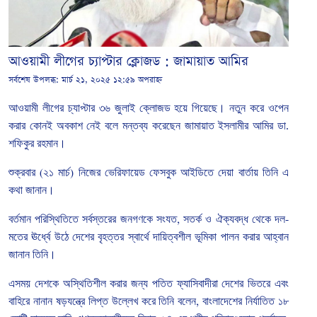
আওয়ামী লীগের চ্যাপ্টার ক্লোজড : জামায়াত আমির
সর্বশেষ উপলব্ধ:
মার্চ ২১, ২০২৫ ১২:৫৯ অপরাহ্ন
আওয়ামী
লীগের
চ্যাপ্টার
৩৬
জুলাই
ক্লোজড
হয়ে
গিয়েছে।
নতুন
করে
ওপেন
করার
কোনই
অবকাশ
নেই বলে মন্তব্য করেছেন জামায়াত ইসলামীর আমির ডা
.
শফিকুর
রহমান।
শুক্রবার
(
২১
মার্চ
)
নিজের
ভেরিফায়েড
ফেসবুক
আইডিতে
দেয়া
বার্তায়
তিনি
এ
কথা
জানান।
বর্তমান
পরিস্থিতিতে
সর্বস্তরের
জনগণকে
সংযত
,
সতর্ক
ও
ঐক্যবদ্ধ
থেকে
দল
-
মতের
ঊর্ধ্বে
উঠে
দেশের
বৃহত্তর
স্বার্থে
দায়িত্বশীল
ভূমিকা
পালন
করার
আহ্বান
জানান তিনি।
এসময়
দেশকে
অস্থিতিশীল
করার
জন্য
পতিত
ফ্যাসিবাদীরা
দেশের
ভিতরে
এবং
বাহিরে
নানান
ষড়যন্ত্রে
লিপ্ত
উল্লেখ
করে
তিনি
বলেন
,
বাংলাদেশের
নির্যাতিত
১৮