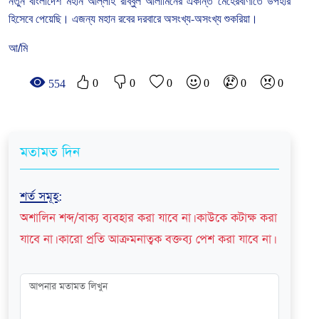
নতুন
বাংলাদেশ
মহান
আল্লাহ
রাব্বুল
আলামিনের
একান্ত
মেহেরবাণীতে
উপহার
হিসেবে
পেয়েছি।
এজন্য
মহান
রবের
দরবারে
অসংখ্য
-
অসংখ্য
শুকরিয়া।
আ/মি
0
0
0
0
0
0
554
মতামত দিন
শর্ত সমূহ
:
অশালিন শব্দ/বাক্য ব্যবহার করা যাবে না। কাউকে কটাক্ষ করা
যাবে না। কারো প্রতি আক্রমনাত্বক বক্তব্য পেশ করা যাবে না।