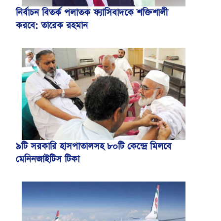
নির্বাচন বিতর্ক পলাতক ফ্যাসিবাদকে শক্তিশালী
করবে: তারেক রহমান
৯টি সরকারি হাসপাতালসহ ৮০টি কেন্দ্রে মিলবে
মেনিনজাইটিস টিকা