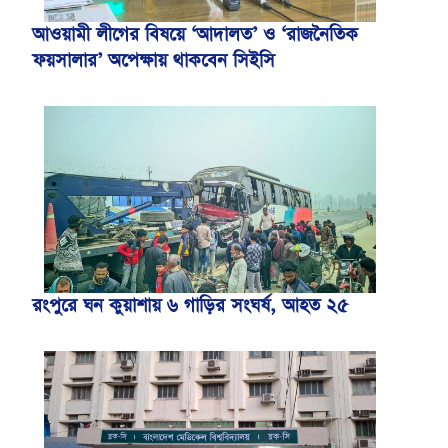
আওয়ামী লীগের বিষয়ে ‘আদালত’ ও ‘রাজনৈতিক
ফয়সালার’ অপেক্ষায় থাকবেন সিইসি
রংপুরে ঘন কুয়াশায় ৬ গাড়ির সংঘর্ষ, আহত ২৫