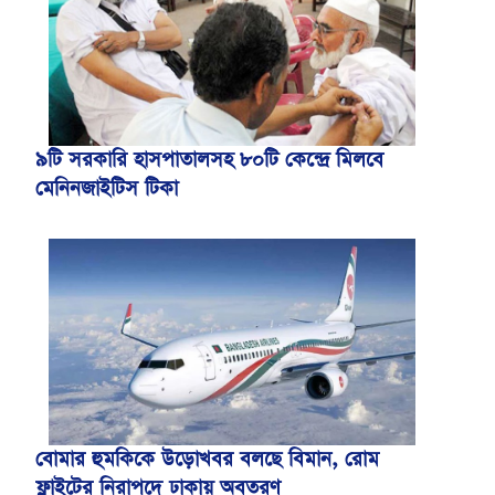
৯টি সরকারি হাসপাতালসহ ৮০টি কেন্দ্রে মিলবে
মেনিনজাইটিস টিকা
বোমার হুমকিকে উড়োখবর বলছে বিমান, রোম
ফ্লাইটের নিরাপদে ঢাকায় অবতরণ