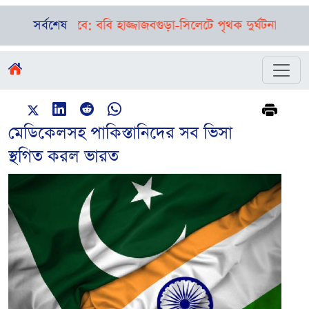
ত করা হবে: ববি হাজ্জাজ
সর্বশেষ
বগুড়া-সিলেটে পৃথক দুর্ঘটনা, এক সকালে 
মেডিকেলসহ পাকিস্তানিদের সব ভিসা
স্থগিত করল ভারত