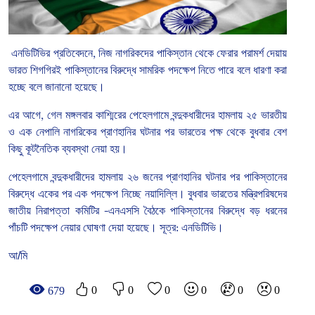
এনডিটিভির
প্রতিবেদনে
,
নিজ
নাগরিকদের
পাকিস্তান
থেকে
ফেরার
পরামর্শ
দেয়ায়
ভারত
শিগগিরই
পাকিস্তানের
বিরুদ্ধে
সামরিক
পদক্ষেপ
নিতে
পারে
বলে
ধারণা
করা
হচ্ছে বলে জানানো হয়েছে।
এর
আগে
,
গেল
মঙ্গলবার
কাশ্মিরের
পেহেলগামে
বন্দুকধারীদের
হামলায়
২৫
ভারতীয়
ও
এক
নেপালি
নাগরিকের
প্রাণহানির
ঘটনার
পর
ভারতের
পক্ষ
থেকে
বুধবার
বেশ
কিছু
কূটনৈতিক
ব্যবস্থা
নেয়া
হয়।
পেহেলগামে
বন্দুকধারীদের
হামলায়
২৬
জনের
প্রাণহানির
ঘটনার
পর
পাকিস্তানের
বিরুদ্ধে
একের
পর
এক
পদক্ষেপ
নিচ্ছে
নয়াদিল্লি।
বুধবার
ভারতের
মন্ত্রিপরিষদের
জাতীয়
নিরাপত্তা
কমিটির
–
এনএসসি
বৈঠকে
পাকিস্তানের
বিরুদ্ধে
বড়
ধরনের
পাঁচটি
পদক্ষেপ
নেয়ার
ঘোষণা
দেয়া
হয়েছে।
সূত্র
:
এনডিটিভি।
আ/মি
0
0
0
0
0
0
679