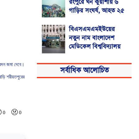
রংপুরে ঘন কুয়াশায় ৬
গাড়ির সংঘর্ষ, আহত ২৫
বিএসএমএমইউয়ের
নতুন নাম বাংলাদেশ
মেডিকেল বিশ্ববিদ্যালয়
েদন
জমা
দেবে।
সর্বাধিক আলোচিত
বাড়ি
শরীয়তপুরের
0
0