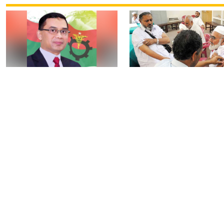
নির্বাচন বিতর্ক পলাতক
৯টি সরকারি হাসপাতালস
ফ্যাসিবাদকে শক্তিশালী
৮০টি কেন্দ্রে মিলবে
করবে: তারেক রহমান
মেনিনজাইটিস টিকা
আওয়ামী লীগের বিষয়ে
রংপুরে ঘন কুয়াশায় ৬ গা
‘আদালত’ ও ‘রাজনৈতিক
সংঘর্ষ, আহত ২৫