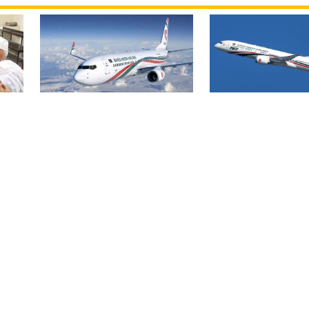
বিমান ভাড়া নিয়ে প
বোমার হুমকিকে উড়োখবর
হ
জারি করেছে মন্ত্রণ
বলছে বিমান, রোম ফ্লাইটের
নিরাপদে ঢাকায় অবতরণ
বিএসএমএমইউয়ের নতুন
ড়ির
নাম বাংলাদেশ মেডিকেল