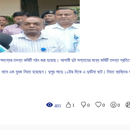
সদস্যের
তদন্ত
কমিটি
গঠন
করা
হয়েছে।
আগামী
দুই
সপ্তাহের
মধ্যে
কমিটি
তদন্ত
প্রতিব
ম
নামে
এক
যুবক
নিহত
হয়েছেন।
দুপুর
সাড়ে
১২টার
দিকে
এ
দুর্ঘটনা
ঘটে।
নিহত
ব্যক্তির
1
0
0
0
401