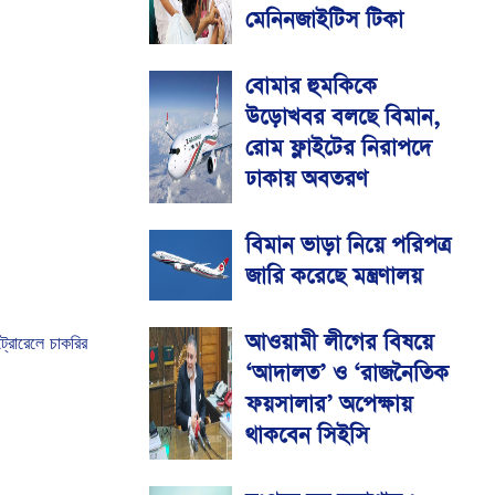
মেনিনজাইটিস টিকা
বোমার হুমকিকে
উড়োখবর বলছে বিমান,
রোম ফ্লাইটের নিরাপদে
ঢাকায় অবতরণ
বিমান ভাড়া নিয়ে পরিপত্র
জারি করেছে মন্ত্রণালয়
আওয়ামী লীগের বিষয়ে
ট্রোরেলে
চাকরির
‘আদালত’ ও ‘রাজনৈতিক
ফয়সালার’ অপেক্ষায়
থাকবেন সিইসি