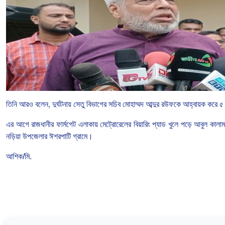
তিনি
আরও
বলেন
,
দুর্ঘটনায়
সেতু
বিভাগের
সচিব
মোহাম্মদ
আব্দুর
রউফকে
আহ্বায়ক
করে
৫
এর আগে রাজধানীর
ফার্মগেট
এলাকায়
মেট্রোরেলের
বিয়ারিং
প্যাড
খুলে
পড়ে
আবুল
কালা
নড়িয়া
উপজেলার
ঈশরপাটি
গ্রামে।
আশিক/মি.