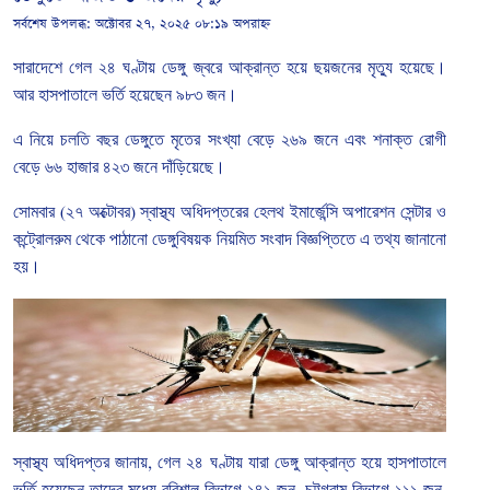
সর্বশেষ উপলব্ধ:
অক্টোবর ২৭, ২০২৫ ০৮:১৯ অপরাহ্ন
সারাদেশে
গেল
২৪
ঘণ্টায়
ডেঙ্গু
জ্বরে
আক্রান্ত
হয়ে
ছয়জনের
মৃত্যু
হয়েছে।
আর হাসপাতালে
ভর্তি
হয়েছেন
৯৮৩
জন।
এ
নিয়ে
চলতি
বছর
ডেঙ্গুতে
মৃতের
সংখ্যা
বেড়ে
২৬৯
জনে
এবং
শনাক্ত
রোগী
বেড়ে
৬৬
হাজার
৪২৩
জনে
দাঁড়িয়েছে।
সোমবার
(
২৭
অক্টোবর
)
স্বাস্থ্য
অধিদপ্তরের
হেলথ
ইমার্জেন্সি
অপারেশন
সেন্টার
ও
কন্ট্রোলরুম
থেকে
পাঠানো
ডেঙ্গুবিষয়ক
নিয়মিত
সংবাদ
বিজ্ঞপ্তিতে
এ
তথ্য
জানানো
হয়।
স্বাস্থ্য
অধিদপ্তর
জানায়
,
গেল
২৪
ঘণ্টায়
যারা
ডেঙ্গু
আক্রান্ত
হয়ে
হাসপাতালে
ভর্তি
হয়েছেন
তাদের
মধ্যে
বরিশাল
বিভাগে
১৪১
জন
চট্টগ্রাম
বিভাগে
১১১
জন