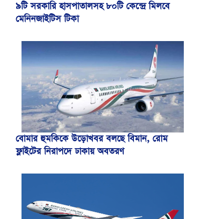
৯টি সরকারি হাসপাতালসহ ৮০টি কেন্দ্রে মিলবে
মেনিনজাইটিস টিকা
বোমার হুমকিকে উড়োখবর বলছে বিমান, রোম
ফ্লাইটের নিরাপদে ঢাকায় অবতরণ