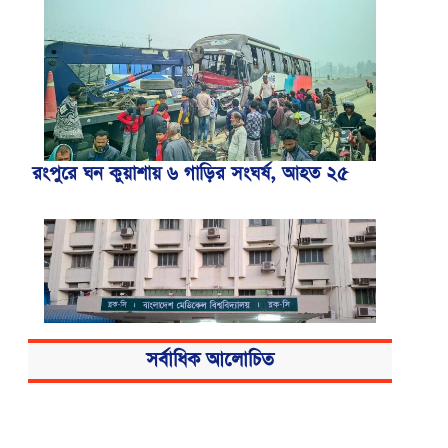
রংপুরে ঘন কুয়াশায় ৬ গাড়ির সংঘর্ষ, আহত ২৫
সর্বাধিক আলোচিত
বিএসএমএমইউয়ের নতুন নাম বাংলাদেশ
মেডিকেল বিশ্ববিদ্যালয়