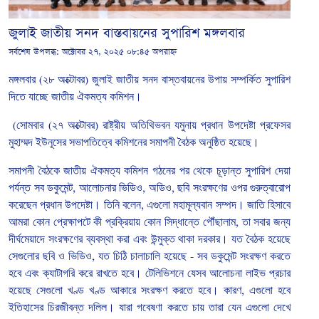
জুলাই জাতীয় সনদ বাস্তবায়নের সুপারিশ মঙ্গলবার
সর্বশেষ উপলব্ধ:
অক্টোবর ২৭, ২০২৫ ০৮:৪৫ অপরাহ্ন
মঙ্গলবার
(
২৮
অক্টোবর
)
জুলাই
জাতীয়
সনদ
বাস্তবায়নের
উপায়
সম্পর্কিত
সুপারিশ
দিতে
যাচ্ছে
জাতীয়
ঐকমত্য
কমিশন।
(
সোমবার
(
২৭
অক্টোবর
)
রাষ্ট্রীয়
অতিথিভবন
যমুনায়
প্রধান
উপদেষ্টা
প্রফেসর
মুহাম্মদ
ইউনূসের
সভাপতিত্বে
কমিশনের
সমাপনী
বৈঠক
অনুষ্ঠিত
হয়েছে।
সমাপনী
বৈঠকে
জাতীয়
ঐকমত্য
কমিশন
গঠনের
পর
থেকে
চূড়ান্ত
সুপারিশ
দেয়া
পর্যন্ত
সব
ডকুমেন্ট
,
আলোচনার
ভিডিও
,
অডিও
,
ছবি
সংরক্ষণের
ওপর
গুরুত্বারোপ
করেছেন
প্রধান
উপদেষ্টা।
তিনি
বলেন
,
এগুলো
মহামূল্যবান
সম্পদ।
জাতি
হিসাবে
আমরা
কোন
প্রেক্ষাপটে
কী
প্রক্রিয়ায়
কোন
সিদ্ধান্তে
পৌঁছালাম
,
তা
সবার
জন্য
দীর্ঘমেয়াদে
সংরক্ষণের
ব্যবস্থা
করা
এবং
উন্মুক্ত
থাকা
দরকার।
যত
বৈঠক
হয়েছে
সেগুলোর
ছবি
ও
ভিডিও
,
যত
চিঠি
চালাচালি
হয়েছে
-
সব
ডকুমেন্ট
সংরক্ষণ
করতে
হবে
এবং
ক্যাটাগরি
করে
রাখতে
হবে।
টেলিভিশনে
যেসব
আলোচনা
লাইভ
প্রচার
হয়েছে
সেগুলো
খণ্ড
খণ্ড
আকারে
সংরক্ষণ
করতে
হবে।
কারণ
,
এগুলো
হবে
ইতিহাসের
চিরজীবন্ত
দলিল।
যারা
গবেষণা
করতে
চায়
তারা
যেন
এগুলো
দেখে