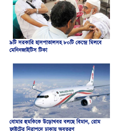
৯টি সরকারি হাসপাতালসহ ৮০টি কেন্দ্রে মিলবে
মেনিনজাইটিস টিকা
বোমার হুমকিকে উড়োখবর বলছে বিমান, রোম
ফ্লাইটের নিরাপদে ঢাকায় অবতরণ