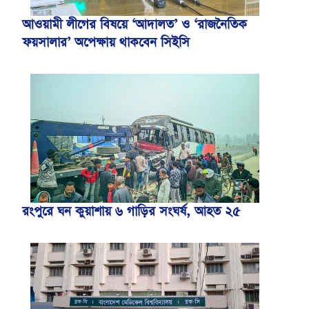
আওয়ামী লীগের বিষয়ে ‘আদালত’ ও ‘রাজনৈতিক
ফয়সালার’ অপেক্ষায় থাকবেন সিইসি
রংপুরে ঘন কুয়াশায় ৬ গাড়ির সংঘর্ষ, আহত ২৫