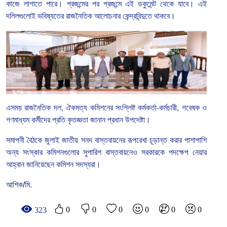
কাজে
লাগাতে
পারে।
প্রজন্মের
পর
প্রজন্মে
এই
ডকুমেন্ট
থেকে
যাবে।
এই
দলিলগুলোই
ভবিষ্যতের
রাজনৈতিক
আলোচনার
কেন্দ্রবিন্দুতে
থাকবে।
এসময়
রাজনৈতিক
দল
,
ঐকমত্য
কমিশনের
সংশ্লিষ্ট
কর্মকর্তা
-
কর্মচারী
,
গবেষক
ও
গণমাধ্যম
কর্মীদের
প্রতি
কৃতজ্ঞতা
জানান
প্রধান
উপদেষ্টা।
সমাপনী
বৈঠকে
জুলাই
জাতীয়
সনদ
বাস্তবায়নের
রূপরেখা
চূড়ান্ত
করার
পাশাপাশি
অন্য
সংস্কার
কমিশনগুলোর
সুপারিশ
বাস্তবায়নেও
সরকারকে
পদক্ষেপ
নেয়ার
আহ্বান
জানিয়েছেন
কমিশন
সদস্যরা।
আশিক/মি.
0
0
0
0
0
0
323