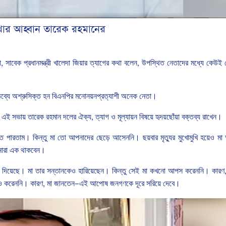
াখার আহ্বান তারেক রহমানের
া
,
সাবেক
প্রধানমন্ত্রী
খালেদা
জিয়ার
ত্যাগের
কথা
বলেন
,
উপস্থিত
নেতাদের
মধ্যে
কেউই
ব্যে
অশ্রুসিক্ত
হন
বিএনপির
মনোনয়নপ্রত্যাশী
অনেক নেতা।
এই
সভায়
তারেক
রহমান
দলের
ঐক্য
,
ত্যাগ
ও
মূল্যায়ন
বিষয়ে
হৃদয়ছোঁয়া
বক্তব্য
রাখেন।
ে
পারতাম।
কিন্তু
মা
তো
আপনাদের
ছেড়ে
আসেননি।
ছয়বার
মৃত্যুর
মুখোমুখি
হয়েও
মা
ারা
এক
থাকবেন।
দিয়েছে।
মা
তার
সন্তানকেও
হারিয়েছেন।
কিন্তু
সেই
মা
কখনো
আপস
করেননি।
কারণ
ও
করেননি।
কারণ
,
মা
জানতেন
—
এই
আপোষ
জনগণকে
দূরে
সরিয়ে
দেবে।