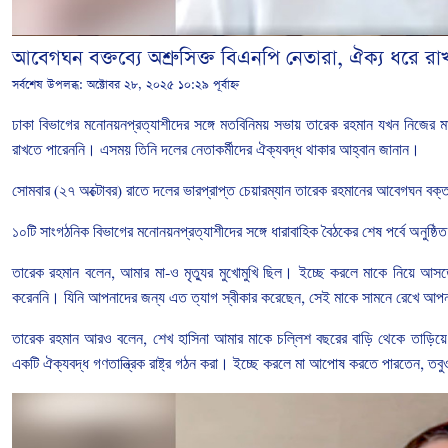
আবেগঘন বক্তব্যে অশ্রুসিক্ত বিএনপি নেতারা, ঐক্য ধরে র
সর্বশেষ উপলব্ধ:
অক্টোবর ২৮, ২০২৫ ১০:২৯ পূর্বাহ্ন
ঢাকা
বিভাগের
মনোনয়নপ্রত্যাশীদের
সঙ্গে
মতবিনিময়
সভায়
তারেক রহমান যখন
নিজের
ম
রাখতে
পারেননি।
এসময়
তিনি
দলের
নেতাকর্মীদের
ঐক্যবদ্ধ
থাকার
আহ্বান
জানান।
সোমবার
(
২৭
অক্টোবর
)
রাতে
দলের
ভারপ্রাপ্ত
চেয়ারম্যান
তারেক
রহমানের
আবেগঘন
বক্ত
১০টি
সাংগঠনিক
বিভাগের
মনোনয়নপ্রত্যাশীদের
সঙ্গে
ধারাবাহিক
বৈঠকের
শেষ
পর্বে
অনুষ্ঠিত
তারেক
রহমান
বলেন
,
আমার
মা
-
ও
মৃত্যুর
মুখোমুখি
ছিল।
ইচ্ছে
করলে
মাকে
নিয়ে
আসত
করেননি।
যিনি
আপনাদের
জন্য
এত
ত্যাগ
স্বীকার
করেছেন
,
সেই
মাকে
সামনে
রেখে
আপন
তারেক
রহমান
আরও
বলেন
,
শেখ
হাসিনা
আমার
মাকে
চল্লিশ
বছরের
বাড়ি
থেকে
তাড়িয়ে
একটি
ঐক্যবদ্ধ
গণতান্ত্রিক
রাষ্ট্র
গঠন
করা।
ইচ্ছে
করলে
মা
আপোষ
করতে
পারতেন
,
তবু