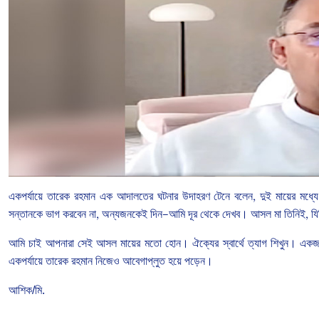
একপর্যায়ে
তারেক
রহমান
এক
আদালতের
ঘটনার
উদাহরণ
টেনে
বলেন
,
দুই
মায়ের
মধ্যে
সন্তানকে
ভাগ
করবেন
না
,
অন্যজনকেই
দিন
—
আমি
দূর
থেকে
দেখব।
আসল
মা
তিনিই
,
যি
আমি
চাই
আপনারা
সেই
আসল
মায়ের
মতো
হোন।
ঐক্যের
স্বার্থে
ত্যাগ
শিখুন।
একজ
একপর্যায়ে
তারেক
রহমান
নিজেও
আবেগাপ্লুত
হয়ে
পড়েন।
আশিক/মি.