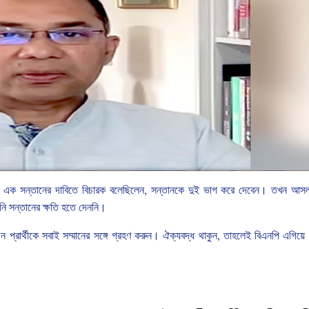
এক
সন্তানের
দাবিতে
বিচারক
বলেছিলেন
,
সন্তানকে
দুই
ভাগ
করে
দেবেন।
তখন
আস
নি
সন্তানের
ক্ষতি
হতে
দেননি।
ন
প্রার্থীকে
সবাই
সম্মানের
সঙ্গে
গ্রহণ
করুন।
ঐক্যবদ্ধ
থাকুন
,
তাহলেই
বিএনপি
এগিয়ে