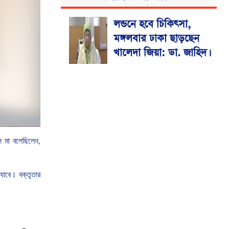
লন্ডনে হবে চিকিৎসা,
মঙ্গলবার ঢাকা ছাড়ছেন
খালেদা জিয়া: ডা. জাহিদ।
ল
মা
বলেছিলেন
,
যাবে।
বক্তৃতার