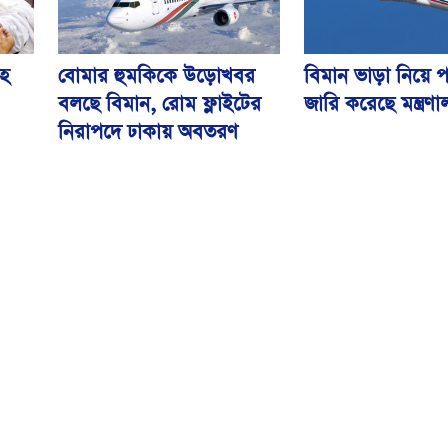
বিমান ভাড়া নিয়ে প
বোমার হুমকিকে উড়োখবর
হ
জারি করেছে মন্ত্রণ
বলছে বিমান, রোম ফ্লাইটের
নিরাপদে ঢাকায় অবতরণ
বিএসএমএমইউয়ের নতুন
ড়ির
নাম বাংলাদেশ মেডিকেল
বিশ্ববিদ্যালয়