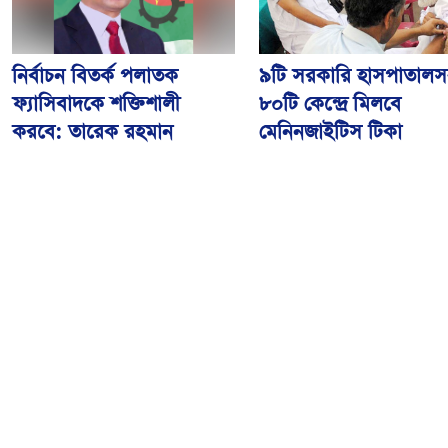
নির্বাচন বিতর্ক পলাতক
৯টি সরকারি হাসপাতালস
ফ্যাসিবাদকে শক্তিশালী
৮০টি কেন্দ্রে মিলবে
করবে: তারেক রহমান
মেনিনজাইটিস টিকা
আওয়ামী লীগের বিষয়ে
রংপুরে ঘন কুয়াশায় ৬ গা
‘আদালত’ ও ‘রাজনৈতিক
সংঘর্ষ, আহত ২৫
ফয়সালার’ অপেক্ষায় থাকবেন
সিইসি