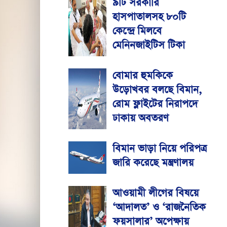
৯টি সরকারি
হাসপাতালসহ ৮০টি
কেন্দ্রে মিলবে
মেনিনজাইটিস টিকা
বোমার হুমকিকে
উড়োখবর বলছে বিমান,
রোম ফ্লাইটের নিরাপদে
ঢাকায় অবতরণ
বিমান ভাড়া নিয়ে পরিপত্র
জারি করেছে মন্ত্রণালয়
আওয়ামী লীগের বিষয়ে
‘আদালত’ ও ‘রাজনৈতিক
ফয়সালার’ অপেক্ষায়