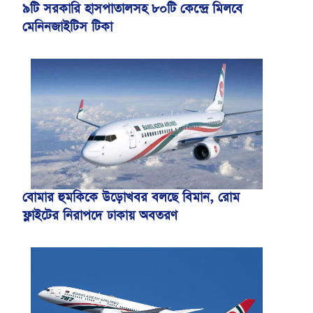
৯টি সরকারি হাসপাতালসহ ৮০টি কেন্দ্রে মিলবে
মেনিনজাইটিস টিকা
বোমার হুমকিকে উড়োখবর বলছে বিমান, রোম
ফ্লাইটের নিরাপদে ঢাকায় অবতরণ