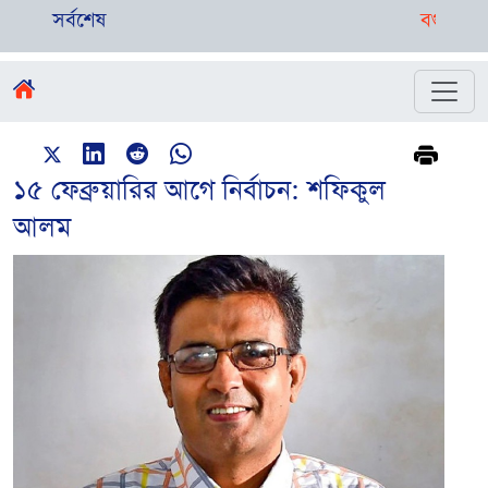
সর্বশেষ
বগুড়ায় বাসচাপা
১৫ ফেব্রুয়ারির আগে নির্বাচন: শফিকুল
আলম