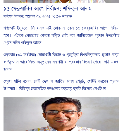
১৫ ফেব্রুয়ারির আগে নির্বাচন: শফিকুল আলম
সর্বশেষ উপলব্ধ:
অক্টোবর ৩১, ২০২৫ ০৫:১৯ অপরাহ্ন
গণভোট
ইস্যুতে
সিদ্ধান্ত
যাই
হোক না কেন ১৫
ফেব্রুয়ারির
আগে নির্বাচন
হবে।
এটাকে
পেছানোর
কোনো
শক্তি
নেই বলে জানিয়েছেন প্রধান
উপদেষ্টার
প্রেস
সচিব
শফিকুল
আলম।
শুক্রবার
(
৩১
অক্টোবর
)
নোয়াখালী
বিজ্ঞান
ও
প্রযুক্তি
বিশ্ববিদ্যালয়ে
জুলাই
কন্যা
ফাউন্ডেশন
আয়োজিত
অনুষ্ঠানের
সমাপনী
ও
পুরষ্কার
বিতরণ
শেষে
তিনি
একথা
জানান।
প্রেস
সচিব
বলেন
,
যেটি
দেশ
ও
জাতির
জন্য
শ্রেষ্ঠ
,
সেটিই
করবেন
প্রধান
উপদেষ্টা। বিভিন্ন
রাজনৈতিক
দলগুলোর বক্তব্য হুমকি
হিসেবে
দেখছি
না।