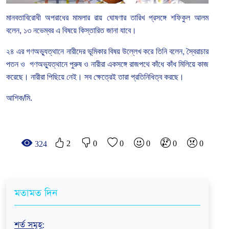
মানবতাবিরোধী
অপরাধের
মামলার
রায়
ঘোষণার
তারিখ
প্রসঙ্গে শফিকুল আলম
বলেন,
১৩
নভেম্বর এ বিষয়ে কিস্তারিত জানা যাবে।
২৪
এর
গণঅভ্যুত্থানে
নারীদের
ভূমিকার বিষয়
উল্লেখ
করে
তিনি
বলেন
,
স্বৈরাচার
পতন
ও
গণঅভ্যুত্থানে
পুরুষ
ও
নারীরা
একসঙ্গে
রাজপথে
কাঁধে
কাঁধ
মিলিয়ে
কাজ
করেছে।
নারীরা
পিছিয়ে
নেই।
সব
ক্ষেত্রেই
তারা
প্রতিনিধিত্ব
করছে।
আশিক/মি.
2
0
0
0
0
0
324
মতামত দিন
শর্ত সমূহ
: