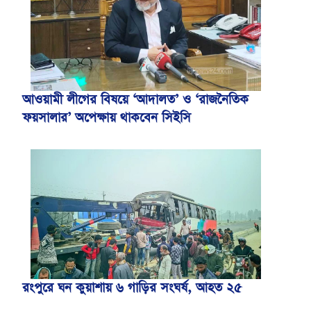
আওয়ামী লীগের বিষয়ে ‘আদালত’ ও ‘রাজনৈতিক
ফয়সালার’ অপেক্ষায় থাকবেন সিইসি
রংপুরে ঘন কুয়াশায় ৬ গাড়ির সংঘর্ষ, আহত ২৫