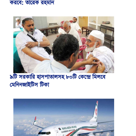
করবে: তারেক রহমান
৯টি সরকারি হাসপাতালসহ ৮০টি কেন্দ্রে মিলবে
মেনিনজাইটিস টিকা