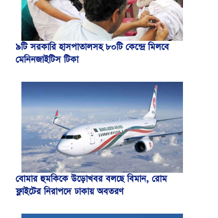
৯টি সরকারি হাসপাতালসহ ৮০টি কেন্দ্রে মিলবে
মেনিনজাইটিস টিকা
বোমার হুমকিকে উড়োখবর বলছে বিমান, রোম
ফ্লাইটের নিরাপদে ঢাকায় অবতরণ