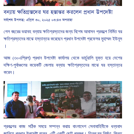
বন্যায় ক্ষতিগ্রস্তদের ঘর হস্তান্তর করলেন প্রধান উপদেষ্টা
সর্বশেষ উপলব্ধ:
এপ্রিল ৩০, ২০২৫ ০৩:৪৩ অপরাহ্ন
গেল বছরের ভয়াবহ বন্যায় ক্ষতিগ্রস্তদের
জন্য বিশেষ
আবাসন
প্রকল্পে
নির্মিত
ঘর
ক্ষতিগ্রস্তদের
মাঝে
হস্তান্তর
করেছেন
প্রধান
উপদেষ্টা
প্রফেসর
মুহাম্মদ
ইউনূস
।
আজ
(
৩০এপ্রিল) প্রধান
উপদেষ্টা
কার্যালয়
থেকে
ভার্চুয়ালি
যুক্ত
হয়ে
দেশের
দক্ষিণ
-
পূর্বাঞ্চলের
কয়েকটি
জেলায়
বন্যায়
ক্ষতিগ্রস্তদের
মাঝে
ঘর
হস্তান্তর
করেন।
প্রকল্পের
কাজ
সঠিক
সময়ে
সম্পন্ন
করায়
বাংলাদেশ
সেনাবাহিনীকে
ধন্যবাদ
জানিয়ে
প্রধান উপদেষ্টা
বলেন
,
এটি
একটি
ছোট
প্রকল্প।
তিনশ
ঘর
নির্মাণ
,
কিন্তু