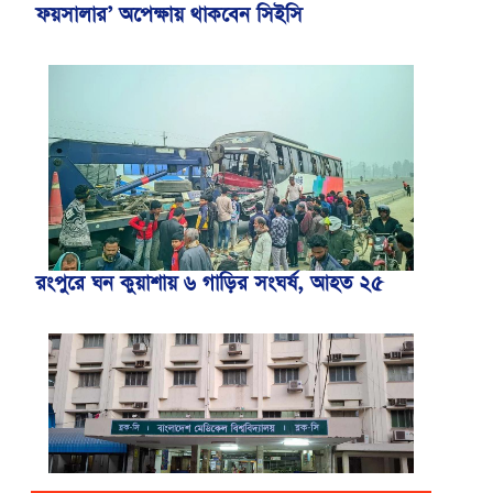
ফয়সালার’ অপেক্ষায় থাকবেন সিইসি
রংপুরে ঘন কুয়াশায় ৬ গাড়ির সংঘর্ষ, আহত ২৫