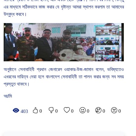
এর
মাধ্যমে
সঠিকভাবে
কাজ
করার
যে
দৃষ্টান্ত
আমরা
স্থাপন
করলাম
তা
আমাদের
উদ্বুদ্ধ
করবে।
অনুষ্ঠানে
সেনাবাহিনী
প্রধান
জেনারেল
ওয়াকার
-
উজ
-
জামান
বলেন
,
ভবিষ্যতেও
এধরনের
দায়িত্ব
দেয়া
হলে
বাংলাদেশ
সেনাবাহিনী
তা
পালন
করার
জন্য
সব
সময়
প্রস্তুত
থাকবে।
আ/মি
0
0
0
0
0
0
403