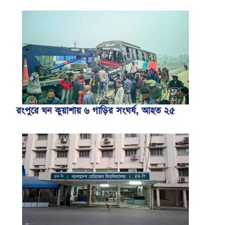
রংপুরে ঘন কুয়াশায় ৬ গাড়ির সংঘর্ষ, আহত ২৫