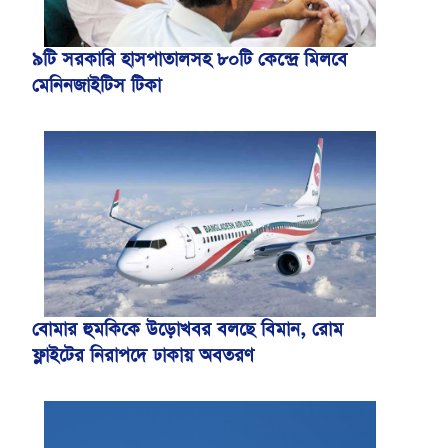
৯টি সরকারি হাসপাতালসহ ৮০টি কেন্দ্রে মিলবে
মেনিনজাইটিস টিকা
বোমার হুমকিকে উড়োখবর বলছে বিমান, রোম
ফ্লাইটের নিরাপদে ঢাকায় অবতরণ