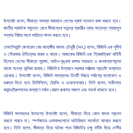
উপদেষ্টা বলেন, সীমান্ত সমস্যা সমাধানে দেশের স্বার্থ শতভাগ রক্ষা করতে হবে।
জাতীয় স্বার্থকে সমুন্নত রেখে সীমান্তের অতন্দ্র প্রহরীর ন্যায় অত্যন্ত ন্যায়ানুগ
পন্থায় নিষ্ঠার সাথে দায়িত্ব পালন করতে হবে।
লেফটেন্যান্ট জেনারেল মোঃ জাহাঙ্গীর আলম চৌধুরী (অব.) বলেন, বিজিবি এক সুদীর্ঘ
ও গৌরবময় ঐতিহ্যের ধারক ও বাহক। আজকের বিজিবি এক 'ত্রিমাত্রিক' বাহিনী
হিসেবে দেশের সীমান্ত সুরক্ষা, আইন-শৃঙ্খলা রক্ষায় সহায়তা ও জনকল্যাণমূলক
কাজে অনন্য ভূমিকা রাখছে। বিজিবি
’
র উন্নয়নে সরকার সর্বাত্মক প্রচেষ্টা অব্যাহত
রেখেছে। উপদেষ্টা বলেন, বিজিবি সদস্যদের তিনটি বিষয়ে সর্বাগ্রে মনোযোগ ও
গুরুত্ব দিতে হবে: ডিসিপ্লিন, ট্রেনিং ও ওয়েলফেয়ার। তিনি বলেন, অধীনস্থ
কমান্ড/ট্রুপসদের কল্যাণে সর্বদা খেয়াল রাখাসহ সজাগ এবং সতর্ক থাকতে হবে।
বিজিবি সদস্যদের উদ্দেশ্যে উপদেষ্টা বলেন, সীমান্ত দিয়ে কোন মাদক প্রবেশ
করতে পারবে না। স্পর্শকাতর এলাকাগুলোতে অতিরিক্ত সতর্কতা আনয়ন করতে
হবে। তিনি বলেন, সীমান্ত দিয়ে অবৈধ পথে বিজিবি'র চক্ষু ফাঁকি দিয়ে দেশীয়