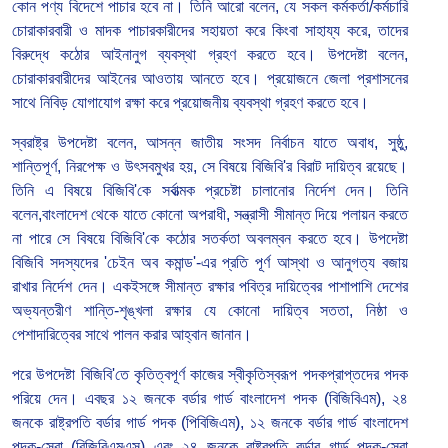
কোন পণ্য বিদেশে পাচার হবে না। তিনি আরো বলেন, যে সকল কর্মকর্তা/কর্মচারি
চোরাকারবারী ও মাদক পাচারকারীদের সহায়তা করে কিংবা সাহায্য করে, তাদের
বিরুদ্ধে কঠোর আইনানুগ ব্যবস্থা গ্রহণ করতে হবে। উপদেষ্টা বলেন,
চোরাকারবারীদের আইনের আওতায় আনতে হবে। প্রয়োজনে জেলা প্রশাসনের
সাথে নিবিড় যোগাযোগ রক্ষা করে প্রয়োজনীয় ব্যবস্থা গ্রহণ করতে হবে।
স্বরাষ্ট্র উপদেষ্টা বলেন, আসন্ন জাতীয় সংসদ নির্বাচন যাতে অবাধ, সুষ্ঠু,
শান্তিপূর্ণ, নিরপেক্ষ ও উৎসবমুখর হয়, সে বিষয়ে বিজিবি'র বিরাট দায়িত্ব রয়েছে।
তিনি এ বিষয়ে বিজিবি'কে সর্বাত্মক প্রচেষ্টা চালানোর নির্দেশ দেন। তিনি
বলেন,বাংলাদেশ থেকে যাতে কোনো অপরাধী, সন্ত্রাসী সীমান্ত দিয়ে পলায়ন করতে
না পারে সে বিষয়ে বিজিবি'কে কঠোর সতর্কতা অবলম্বন করতে হবে। উপদেষ্টা
বিজিবি সদস্যদের 'চেইন অব কমান্ড'-এর প্রতি পূর্ণ আস্থা ও আনুগত্য বজায়
রাখার নির্দেশ দেন। একইসঙ্গে সীমান্ত রক্ষার পবিত্র দায়িত্বের পাশাপাশি দেশের
অভ্যন্তরীণ শান্তি-শৃঙ্খলা রক্ষার যে কোনো দায়িত্ব সততা, নিষ্ঠা ও
পেশাদারিত্বের সাথে পালন করার আহ্বান জানান।
পরে উপদেষ্টা বিজিবি'তে কৃতিত্বপূর্ণ কাজের স্বীকৃতিস্বরূপ পদকপ্রাপ্তদের পদক
পরিয়ে দেন। এবছর ১২ জনকে বর্ডার গার্ড বাংলাদেশ পদক (বিজিবিএম), ২৪
জনকে রাষ্ট্রপতি বর্ডার গার্ড পদক (পিবিজিএম), ১২ জনকে বর্ডার গার্ড বাংলাদেশ
পদক-সেবা (বিজিবিএমএস) এবং ২৪ জনকে রাষ্ট্রপতি বর্ডার গার্ড পদক-সেবা