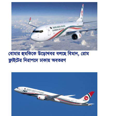
বোমার হুমকিকে উড়োখবর বলছে বিমান, রোম
ফ্লাইটের নিরাপদে ঢাকায় অবতরণ