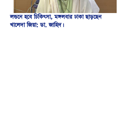
লন্ডনে হবে চিকিৎসা, মঙ্গলবার ঢাকা ছাড়ছেন
খালেদা জিয়া: ডা. জাহিদ।