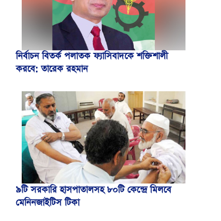
নির্বাচন বিতর্ক পলাতক ফ্যাসিবাদকে শক্তিশালী
করবে: তারেক রহমান
৯টি সরকারি হাসপাতালসহ ৮০টি কেন্দ্রে মিলবে
মেনিনজাইটিস টিকা