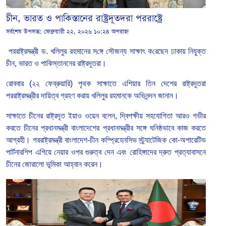
চীন, ভারত ও পাকিস্তানের রাষ্ট্রদূতদরা পররাষ্ট্রে
সর্বশেষ উপলব্ধ:
ফেব্রুয়ারী ২২, ২০২৬ ১০:২৪ অপরাহ্ন
পররাষ্ট্রমন্ত্রী ড. খলিলুর রহমানের স‌ঙ্গে সৌজন্য সাক্ষাৎ ক‌রেছেন ঢাকায় নিযুক্ত
চীন, ভারত ও পাকিস্তাননের রাষ্ট্রদূতরা।
রোববার (২২ ফেব্রুয়া‌রি) পৃথক সাক্ষাতে এশিয়ার তিন দেশের রাষ্ট্রদূতরা
পররাষ্ট্রমন্ত্রীর দায়িত্ব গ্রহণ করায় খলিলুর রহমানকে অভিনন্দন জানান।
সাক্ষাতে চীনের রাষ্ট্রদূত ইয়াও ওয়েন বলেন, দ্বিপক্ষীয় সহযোগিতা আরও গভীর
করতে চীনের প্রধানমন্ত্রী বাংলাদেশের প্রধানমন্ত্রীর সঙ্গে ঘনিষ্ঠভাবে কাজ করতে
আগ্রহী। পররাষ্ট্রমন্ত্রী বাংলাদেশ-চীন কম্প্রিহেনসিভ স্ট্র্যাটেজিক কো-অপারেটিভ
পার্টনারশিপ এগিয়ে নেয়ার ওপর গুরুত্ব দেন এবং রোহিঙ্গাদের দ্রুত প্রত্যাবাসনে
চীনের জোরালো ভূমিকা আহ্বান করেন।