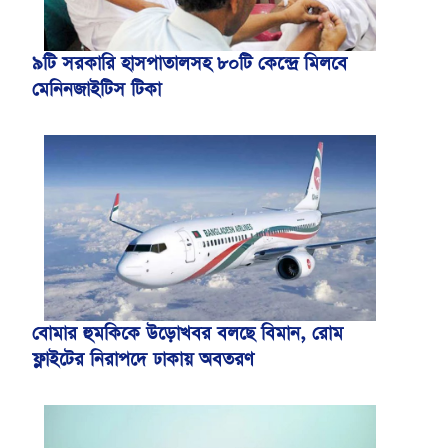
৯টি সরকারি হাসপাতালসহ ৮০টি কেন্দ্রে মিলবে
মেনিনজাইটিস টিকা
বোমার হুমকিকে উড়োখবর বলছে বিমান, রোম
ফ্লাইটের নিরাপদে ঢাকায় অবতরণ