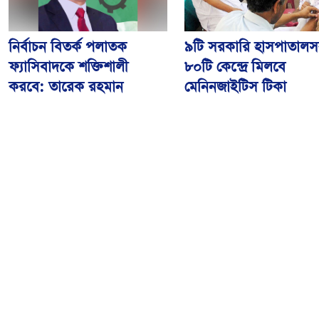
নির্বাচন বিতর্ক পলাতক
৯টি সরকারি হাসপাতালস
ফ্যাসিবাদকে শক্তিশালী
৮০টি কেন্দ্রে মিলবে
করবে: তারেক রহমান
মেনিনজাইটিস টিকা
আওয়ামী লীগের বিষয়ে
রংপুরে ঘন কুয়াশায় ৬ গা
‘আদালত’ ও ‘রাজনৈতিক
সংঘর্ষ, আহত ২৫
ফয়সালার’ অপেক্ষায় থাকবেন
সিইসি