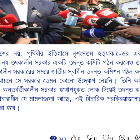
াদেশের নয়, পৃথিবীর ইতিহাসে নৃশংসতম হত্যাকাণ্ডের
নার জন্য তৎকালীন সরকার একটি তদন্ত কমিটি গঠন করলেও 
কালীন সরকারের সময়ে জাতীয় স্বাধীন তদন্ত কমিশন গঠন কর
স্তবায়নে সে সরকার তেমন কোনো উদ্যোগ নেয়নি। তিনি 
্তর্বর্তীকালীন সরকার যথোপযুক্ত লোক দিয়েই তদন্ত 
িচারাধীন যে মামলাগুলো আছে, এই বিচারিক প্রক্রিয়াগুলো
করা হবে।
0
0
0
0
343