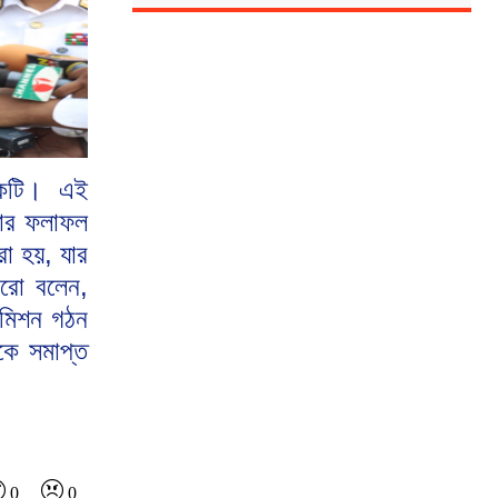
 একটি। এই
তার ফলাফল
া হয়, যার
আরো বলেন,
কমিশন গঠন
কে সমাপ্ত
0
0