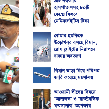
৯টি সরকারি
হাসপাতালসহ ৮০টি
কেন্দ্রে মিলবে
মেনিনজাইটিস টিকা
বোমার হুমকিকে
উড়োখবর বলছে বিমান,
রোম ফ্লাইটের নিরাপদে
ঢাকায় অবতরণ
বিমান ভাড়া নিয়ে পরিপত্র
জারি করেছে মন্ত্রণালয়
আওয়ামী লীগের বিষয়ে
‘আদালত’ ও ‘রাজনৈতিক
ফয়সালার’ অপেক্ষায়