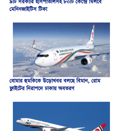
৯টি সরকারি হাসপাতালসহ ৮০টি কেন্দ্রে মিলবে
মেনিনজাইটিস টিকা
বোমার হুমকিকে উড়োখবর বলছে বিমান, রোম
ফ্লাইটের নিরাপদে ঢাকায় অবতরণ