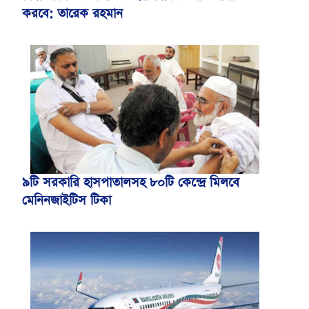
করবে: তারেক রহমান
৯টি সরকারি হাসপাতালসহ ৮০টি কেন্দ্রে মিলবে
মেনিনজাইটিস টিকা