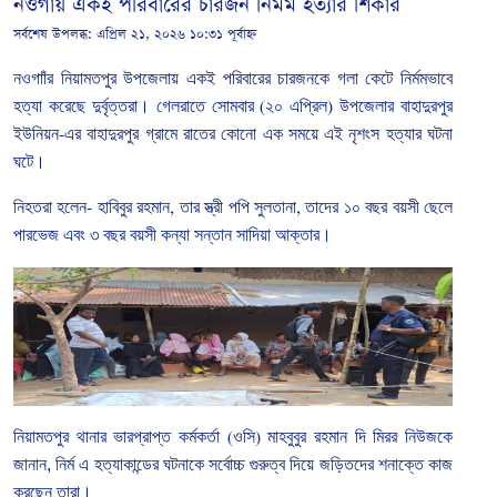
নওগাঁয় একই পরিবারের চারজন নির্মম হত্যার শিকার
সর্বশেষ উপলব্ধ:
এপ্রিল ২১, ২০২৬ ১০:৩১ পূর্বাহ্ন
নওগাাঁর নিয়ামতপুর
উপজেলায়
একই
পরিবারের
চারজনকে
গলা
কেটে
নির্মমভাবে
হত্যা
করেছে
দুর্বৃত্তরা।
গেলরাতে সোমবার
(
২০
এপ্রিল
)
উপজেলার
বাহাদুরপুর
ইউনিয়ন
-
এর
বাহাদুরপুর
গ্রামে
রাতের কোনো এক সময়ে এই
নৃশংস
হত্যার ঘটনা
ঘটে।
নিহতরা
হলেন
-
হাবিবুর
রহমান
,
তার
স্ত্রী
পপি
সুলতানা
,
তাদের
১০
বছর
বয়সী
ছেলে
পারভেজ
এবং
৩
বছর
বয়সী
কন্যা
সন্তান
সাদিয়া
আক্তার।
নিয়ামতপুর
থানার
ভারপ্রাপ্ত
কর্মকর্তা
(
ওসি
)
মাহবুবুর
রহমান
দি মিরর নিউজকে
জানান, নির্ম এ হত্যাকান্ডের ঘটনাকে সর্বোচ্চ গুরুত্ব দিয়ে জড়িতদের শনাক্তে কাজ
করছেন তারা।