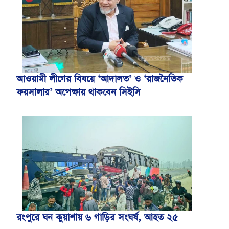
আওয়ামী লীগের বিষয়ে ‘আদালত’ ও ‘রাজনৈতিক
ফয়সালার’ অপেক্ষায় থাকবেন সিইসি
রংপুরে ঘন কুয়াশায় ৬ গাড়ির সংঘর্ষ, আহত ২৫