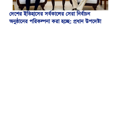
দেশের ইতিহাসের সর্বকালের সেরা নির্বাচন
অনুষ্ঠানের পরিকল্পনা করা হচ্ছে: প্রধান উপদেষ্টা