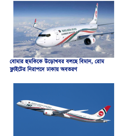
বোমার হুমকিকে উড়োখবর বলছে বিমান, রোম
ফ্লাইটের নিরাপদে ঢাকায় অবতরণ