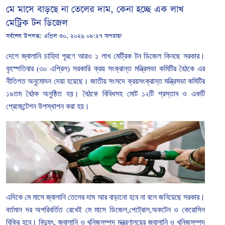
মে মাসে বাড়ছে না তেলের দাম, কেনা হচ্ছে এক লাখ
মেট্রিক টন ডিজেল
সর্বশেষ উপলব্ধ:
এপ্রিল ৩০, ২০২৬ ০৮:২৭ অপরাহ্ন
দেশে
জ্বালানি
চাহিদা
পূরণে
আরও
১
লাখ
মেট্রিক
টন
ডিজেল
কিনছে
সরকার।
বৃহস্পতিবার
(
৩০
এপ্রিল
)
সরকারি
ক্রয়
সংক্রান্ত
মন্ত্রিসভা
কমিটির
বৈঠকে
এর
নীতিগত
অনুমোদন
দেয়া
হয়েছে।
জাতীয়
সংসদে
ক্রয়সংক্রান্ত
মন্ত্রিসভা
কমিটির
১৯তম
বৈঠক
অনুষ্ঠিত
হয়।
বৈঠকে
বিবিধসহ
মোট
১২টি
প্রস্তাব
ও
একটি
প্রেজেন্টেশন
উপস্থাপন
করা
হয়।
এদিকে
মে
মাসে
জ্বালানি
তেলের
দাম
আর
বাড়ানো
হবে
না
বলে
জনিয়েছে
সরকার।
বর্তমান
দর
অপরিবর্তিত
রেখেই
মে
মাসে
ডিজেল
,
পেট্রোল
,
অকটেন
ও
কেরোসিন
বিক্রি
হবে।
বিদ্যুৎ
,
জ্বালানি
ও
খনিজসম্পদ
মন্ত্রণালয়ের
জ্বালানি
ও
খনিজসম্পদ