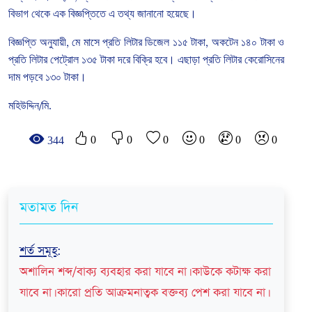
বিভাগ
থেকে
এক
বিজ্ঞপ্তিতে
এ
তথ্য
জানানো
হয়েছে।
বিজ্ঞপ্তি
অনুযায়ী
,
মে
মাসে
প্রতি
লিটার
ডিজেল
১১৫
টাকা
,
অকটেন
১৪০
টাকা
ও
প্রতি
লিটার
পেট্রোল
১৩৫
টাকা
দরে
বিক্রি
হবে।
এছাড়া
প্রতি
লিটার
কেরোসিনের
দাম
পড়বে
১৩০
টাকা।
মহিউদ্দিন
/
মি
.
0
0
0
0
0
0
344
মতামত দিন
শর্ত সমূহ
:
অশালিন শব্দ/বাক্য ব্যবহার করা যাবে না। কাউকে কটাক্ষ করা
যাবে না। কারো প্রতি আক্রমনাত্বক বক্তব্য পেশ করা যাবে না।