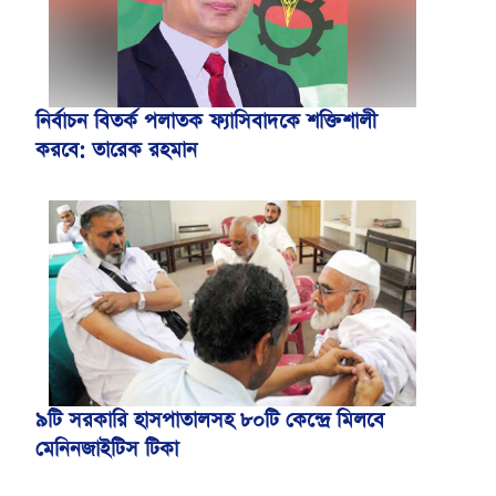
নির্বাচন বিতর্ক পলাতক ফ্যাসিবাদকে শক্তিশালী
করবে: তারেক রহমান
৯টি সরকারি হাসপাতালসহ ৮০টি কেন্দ্রে মিলবে
মেনিনজাইটিস টিকা