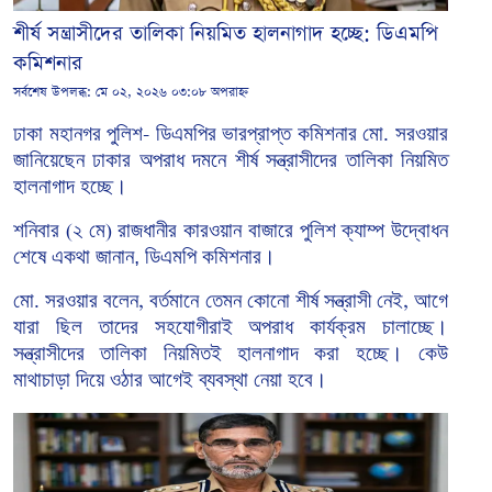
শীর্ষ সন্ত্রাসীদের তালিকা নিয়মিত হালনাগাদ হচ্ছে: ডিএমপি
কমিশনার
সর্বশেষ উপলব্ধ:
মে ০২, ২০২৬ ০৩:০৮ অপরাহ্ন
ঢাকা
মহানগর
পুলিশ
ডিএমপির
ভারপ্রাপ্ত কমিশনার
মো
সরওয়ার
-
.
জানিয়েছেন ঢাকার
অপরাধ
দমনে
শীর্ষ
সন্ত্রাসীদের
তালিকা
নিয়মিত
হালনাগাদ
হচ্ছে।
শনিবার
২
মে
রাজধানীর
কারওয়ান
বাজারে
পুলিশ
ক্যাম্প
উদ্বোধন
(
)
শেষে
একথা
জানান,
ডিএমপি
কমিশনার।
মো
সরওয়ার
বলেন
বর্তমানে
তেমন
কোনো
শীর্ষ
সন্ত্রাসী
নেই
আগে
.
,
,
যারা
ছিল
তাদের
সহযোগীরাই
অপরাধ
কার্যক্রম
চালাচ্ছে।
সন্ত্রাসীদের
তালিকা
নিয়মিতই
হালনাগাদ
করা
হচ্ছে।
কেউ
মাথাচাড়া
দিয়ে
ওঠার
আগেই
ব্যবস্থা
নেয়া
হবে।