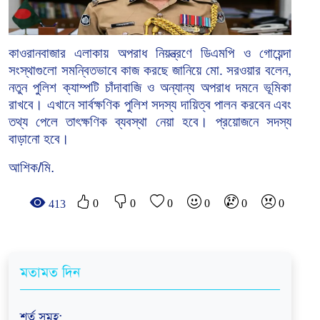
কাওরানবাজার
এলাকায়
অপরাধ
নিয়ন্ত্রণে
ডিএমপি
ও
গোয়েন্দা
সংস্থাগুলো
সমন্বিতভাবে
কাজ
করছে
জানিয়ে
মো
সরওয়ার
বলেন
.
,
নতুন
পুলিশ
ক্যাম্পটি
চাঁদাবাজি
ও
অন্যান্য
অপরাধ
দমনে
ভূমিকা
রাখবে।
এখানে
সার্বক্ষণিক
পুলিশ
সদস্য
দায়িত্ব
পালন
করবেন
এবং
তথ্য
পেলে
তাৎক্ষণিক
ব্যবস্থা
নেয়া
হবে।
প্রয়োজনে
সদস্য
বাড়ানো
হবে।
আশিক/মি.
0
0
0
0
0
0
413
মতামত দিন
শর্ত সমূহ
: