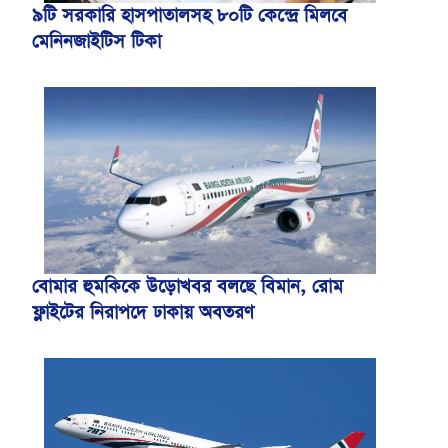
৯টি সরকারি হাসপাতালসহ ৮০টি কেন্দ্রে মিলবে
মেনিনজাইটিস টিকা
বোমার হুমকিকে উড়োখবর বলছে বিমান, রোম
ফ্লাইটের নিরাপদে ঢাকায় অবতরণ