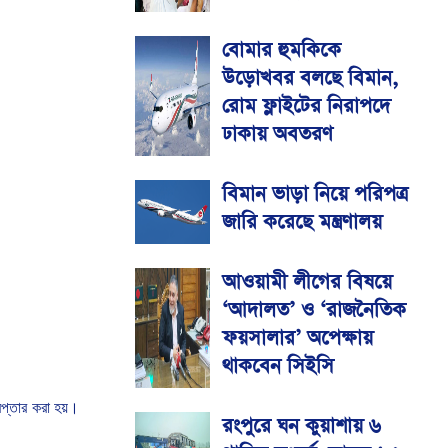
বোমার হুমকিকে
উড়োখবর বলছে বিমান,
রোম ফ্লাইটের নিরাপদে
ঢাকায় অবতরণ
বিমান ভাড়া নিয়ে পরিপত্র
জারি করেছে মন্ত্রণালয়
আওয়ামী লীগের বিষয়ে
‘আদালত’ ও ‘রাজনৈতিক
ফয়সালার’ অপেক্ষায়
থাকবেন সিইসি
প্তার করা হয়।
রংপুরে ঘন কুয়াশায় ৬