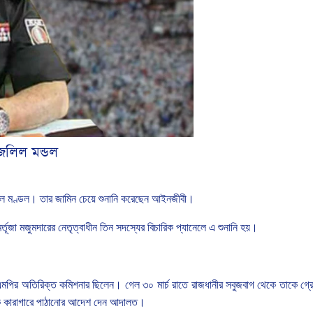
জলিল মন্ডল
লিল মণ্ডল। তার জামিন চেয়ে শুনানি করেছেন আইনজীবী।
র্তূজা মজুমদারের নেতৃত্বাধীন তিন সদস্যের বিচারিক প্যানেলে এ শুনানি হয়।
পির অতিরিক্ত কমিশনার ছিলেন। গেল ৩০ মার্চ রাতে রাজধানীর সবুজবাগ থেকে তাকে গ্রে
কে কারাগারে পাঠানোর আদেশ দেন আদালত।