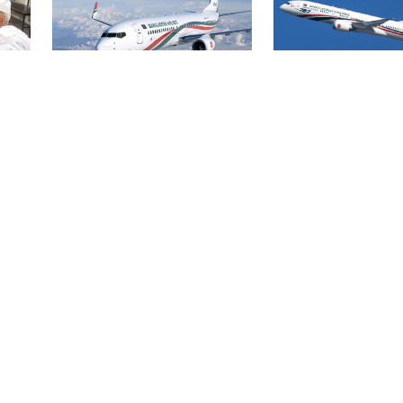
বিমান ভাড়া নিয়ে প
বোমার হুমকিকে উড়োখবর
হ
জারি করেছে মন্ত্রণ
বলছে বিমান, রোম ফ্লাইটের
নিরাপদে ঢাকায় অবতরণ
বিএসএমএমইউয়ের নতুন
ড়ির
নাম বাংলাদেশ মেডিকেল
বিশ্ববিদ্যালয়