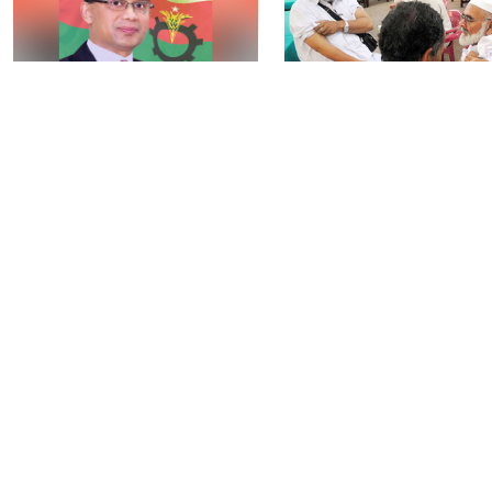
নির্বাচন বিতর্ক পলাতক
৯টি সরকারি হাসপাতালস
ফ্যাসিবাদকে শক্তিশালী
৮০টি কেন্দ্রে মিলবে
করবে: তারেক রহমান
মেনিনজাইটিস টিকা
আওয়ামী লীগের বিষয়ে
রংপুরে ঘন কুয়াশায় ৬ গা
‘আদালত’ ও ‘রাজনৈতিক
সংঘর্ষ, আহত ২৫
ফয়সালার’ অপেক্ষায় থাকবেন
সিইসি