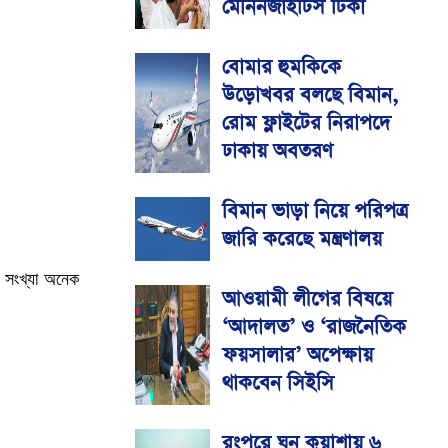
মেনিনজাইটিস টিকা
বোমার হুমকিকে
উড়োখবর বলছে বিমান,
রোম ফ্লাইটের নিরাপদে
ঢাকায় অবতরণ
বিমান ভাড়া নিয়ে পরিপত্র
জারি করেছে মন্ত্রণালয়
র সংখ্যা অনেক
আওয়ামী লীগের বিষয়ে
‘আদালত’ ও ‘রাজনৈতিক
ফয়সালার’ অপেক্ষায়
থাকবেন সিইসি
রংপুরে ঘন কুয়াশায় ৬