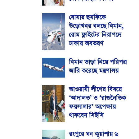
বোমার হুমকিকে
উড়োখবর বলছে বিমান,
রোম ফ্লাইটের নিরাপদে
ঢাকায় অবতরণ
বিমান ভাড়া নিয়ে পরিপত্র
জারি করেছে মন্ত্রণালয়
আওয়ামী লীগের বিষয়ে
‘আদালত’ ও ‘রাজনৈতিক
ফয়সালার’ অপেক্ষায়
থাকবেন সিইসি
রংপুরে ঘন কুয়াশায় ৬