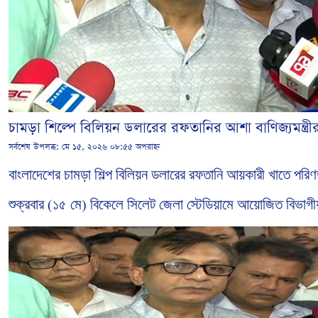
চামড়া শিল্পে বিলিয়ন ডলারের রফতানির আশা বাণিজ্যমন্ত্রী
সর্বশেষ উপলব্ধ:
মে ১৫, ২০২৬ ০৮:৫৫ অপরাহ্ন
বাংলাদেশের
চামড়া
শিল্প
বিলিয়ন
ডলারের
রফতানি
আয়কারী
খাতে
পরি
শুক্রবার
১৫
মে
বিকেলে
সিলেট
জেলা
স্টেডিয়ামে
আয়োজিত
বিভাগী
(
)