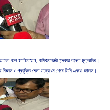
র
ণত
হবে বলে জানিয়েছেন, বাণিজ্যমন্ত্রী
খন্দকার
আব্দুল
মুক্তাদির।
য়
বিজ্ঞান
ও
প্রযুক্তি
মেলা
উদ্বোধন
শেষে
তিনি
একথা জানান।