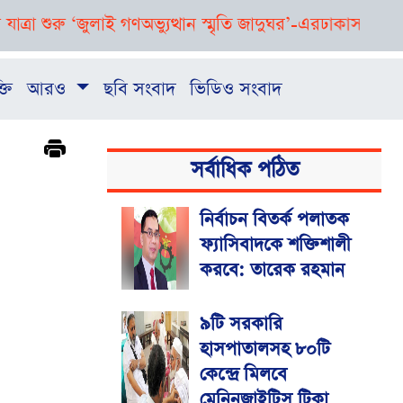
 শুরু ‘জুলাই গণঅভ্যুত্থান স্মৃতি জাদুঘর’-এর
ঢাকাসহ দেশের বিভিন্ন
্তি
আরও
ছবি সংবাদ
ভিডিও সংবাদ
সর্বাধিক পঠিত
নির্বাচন বিতর্ক পলাতক
ফ্যাসিবাদকে শক্তিশালী
করবে: তারেক রহমান
৯টি সরকারি
হাসপাতালসহ ৮০টি
কেন্দ্রে মিলবে
মেনিনজাইটিস টিকা