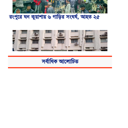
রংপুরে ঘন কুয়াশায় ৬ গাড়ির সংঘর্ষ, আহত ২৫
সর্বাধিক আলোচিত
বিএসএমএমইউয়ের নতুন নাম বাংলাদেশ
মেডিকেল বিশ্ববিদ্যালয়