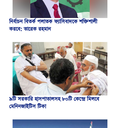
নির্বাচন বিতর্ক পলাতক ফ্যাসিবাদকে শক্তিশালী
করবে: তারেক রহমান
৯টি সরকারি হাসপাতালসহ ৮০টি কেন্দ্রে মিলবে
মেনিনজাইটিস টিকা