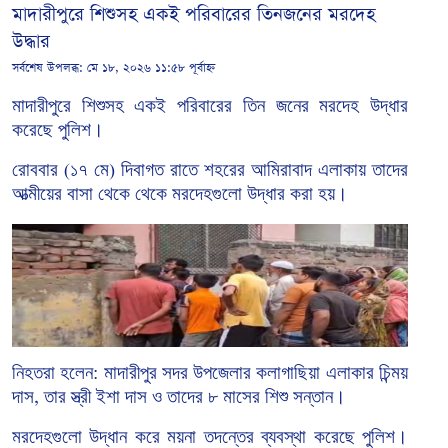
মাদারীপুরে শিশুসহ একই পরিবারের তিনজনের মরদেহ
উদ্ধার
সর্বশেষ উপলব্ধ:
মে ১৮, ২০২৬ ১১:৫৮ পূর্বাহ্ন
মাদারীপুরে
শিশুসহ
একই
পরিবারের
তিন
জনের
মরদেহ
উদ্ধার
করেছে
পুলিশ।
রোববার
১৭
মে
দিবাগত
রাতে
শহরের
আমিরাবাদ
এলাকায় তাদের
(
)
আত্মীয়ের
বাসা
থেকে থেকে
মরদেহগুলো
উদ্ধার
করা
হয়।
নিহতরা
হলেন
মাদারীপুর
সদর
উপজেলার
কলাগাছিয়া
এলাকার
চিন্ময়
:
দাস
তার
স্ত্রী
ইশা
দাস
ও
তাদের
৮
মাসের
শিশু
সন্তান।
,
মরদেহগুলো উদ্ধান করে ময়না তদন্তের ব্যবস্থা করেছে পুলিশ।