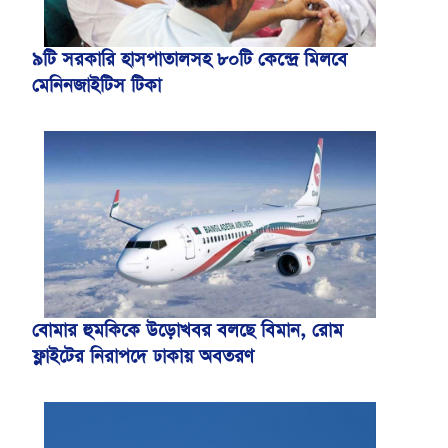
৯টি সরকারি হাসপাতালসহ ৮০টি কেন্দ্রে মিলবে
মেনিনজাইটিস টিকা
বোমার হুমকিকে উড়োখবর বলছে বিমান, রোম
ফ্লাইটের নিরাপদে ঢাকায় অবতরণ