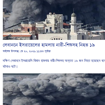
লেবাননে ইসরায়েলের হামলায় নারী-শিশুসহ নিহত ১৯
সর্বশেষ উপলব্ধ:
মে ২০, ২০২৬ ১১:৪৩ পূর্বাহ্ন
দক্ষিণ
লেবাননে
ইসরায়েলি
বিমান
হামলায় নারী-শিশুসহ
অন্তত
১৯
জন
নিহত
হয়েছেন
বল
ঘটনাও ঘটে।