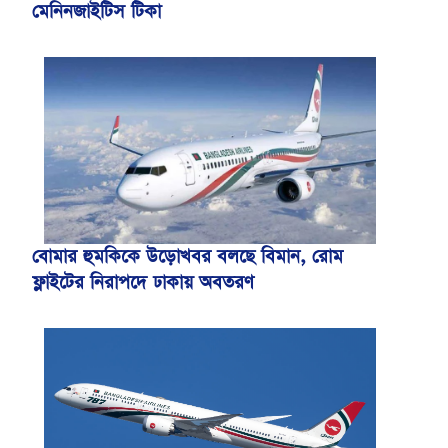
মেনিনজাইটিস টিকা
বোমার হুমকিকে উড়োখবর বলছে বিমান, রোম
ফ্লাইটের নিরাপদে ঢাকায় অবতরণ