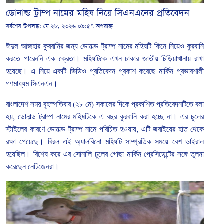
ডোনাল্ড ট্রাম্প নামের মহিষ নিয়ে সিএনএনের প্রতিবেদন
সর্বশেষ উপলব্ধ:
মে ২৮, ২০২৬ ০৯:৫৭ অপরাহ্ন
ঈদুল
আজহার
কুরবানির
জন্য
ডোনাল্ড
ট্রাম্প
নামের
মহিষটি
কিনে নিয়েও কুরবানি
করতে পারেননি এক ক্রেতা। মহিষটিকে
এখন
ঢাকার জাতীয়
চিড়িয়াখানায়
রাখা
হয়েছে। এ
নিয়ে
একটি
ভিডিও
প্রতিবেদন
প্রকাশ
করেছে
মার্কিন
প্রভাবশালী
গণমাধ্যম
সিএনএন।
বাংলাদেশ
সময়
বৃহস্পতিবার
(
২৮
মে
)
সকালের
দিকে
প্রকাশিত
প্রতিবেদনটিতে
বলা
হয়
,
ডোনাল্ড
ট্রাম্প
নামের
মহিষটিকে
এ
বছর
কুরবানি
করা
হচ্ছে
না।
এর
চুলের
স্টাইলের
কারণে
ডোনাল্ড
ট্রাম্প
নামে
পরিচিত
হওয়ায়
,
এটি
জবাইয়ের
হাত
থেকে
রক্ষা
পেয়েছে।
বিরল
এই
অ্যালবিনো
মহিষটি
সাম্প্রতিক
সময়ে
বেশ
ভাইরাল
হয়েছিল।
বিশেষ
করে
এর
সোনালি
চুলের
গোছা
মার্কিন
প্রেসিডেন্টের
সঙ্গে
তুলনা
করেছেন
নেটিজেনরা।