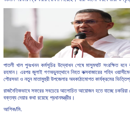
পাতলী
খাল
পুনঃখনন
কর্মসূচির
উদ্বোধন
শেষে
মাসুমঘাট
সংরক্ষিত
বনে
রহমান।
এরপর
জুলাই
গণঅভ্যুত্থানে
নিহত
কক্সবাজারের
শহিদ
ওয়াসীমে
পৌরসভা
ও
নতুন
মাতামুহুরী
উপজেলার
অবকাঠামোগত
কার্যক্রমের
ভিত্তিপ
রাজনৈতিকভাবে
সফরের
সবচেয়ে
আলোচিত
আয়োজন
হতে
যাচ্ছে
চকরিয়া
বক্তব্য
দেয়ার
কথা
রয়েছে
প্রধানমন্ত্রীর।
আশিক/মি.