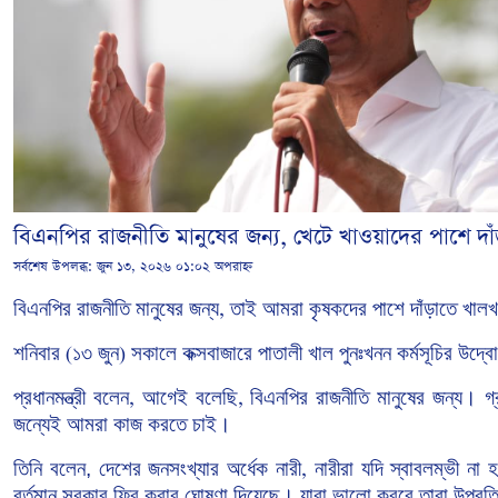
বিএনপির রাজনীতি মানুষের জন্য, খেটে খাওয়াদের পাশে দাঁড়াত
সর্বশেষ উপলব্ধ:
জুন ১৩, ২০২৬ ০১:০২ অপরাহ্ন
বিএনপির
রাজনীতি
মানুষের
জন্য
তাই
আমরা
কৃষকদের
পাশে
দাঁড়াতে
খালখ
,
শনিবার
১৩
জুন
সকালে
কক্সবাজারে
পাতালী
খাল
পুনঃখনন
কর্মসূচির
উদ্ব
(
)
প্রধানমন্ত্রী
বলেন
আগেই
বলেছি
বিএনপির
রাজনীতি
মানুষের
জন্য।
গ্
,
,
জন্যেই আমরা কাজ করতে চাই।
তিনি বলেন, দেশের
জনসংখ্যার
অর্ধেক
নারী
নারীরা
যদি
স্বাবলম্ভী
না
হ
,
বর্তমান
সরকার
ফ্রি
করার
ঘোষণা
দিয়েছে। যারা
ভালো
করবে
তারা উপবৃত