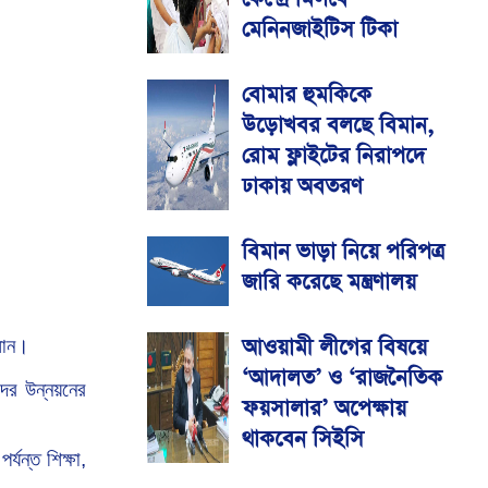
মেনিনজাইটিস টিকা
বোমার হুমকিকে
উড়োখবর বলছে বিমান,
রোম ফ্লাইটের নিরাপদে
ঢাকায় অবতরণ
বিমান ভাড়া নিয়ে পরিপত্র
জারি করেছে মন্ত্রণালয়
আওয়ামী লীগের বিষয়ে
মান।
‘আদালত’ ও ‘রাজনৈতিক
ের উন্নয়নের
ফয়সালার’ অপেক্ষায়
থাকবেন সিইসি
পর্যন্ত
শিক্ষা,