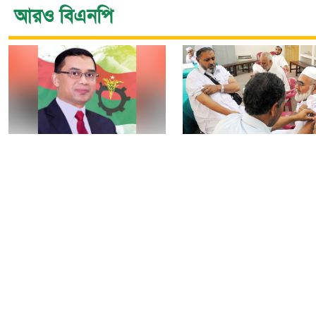
আরও বিএনপি
নির্বাচন বিতর্ক পলাতক
৯টি সরকারি হাসপাতালস
ফ্যাসিবাদকে শক্তিশালী
৮০টি কেন্দ্রে মিলবে
করবে: তারেক রহমান
মেনিনজাইটিস টিকা