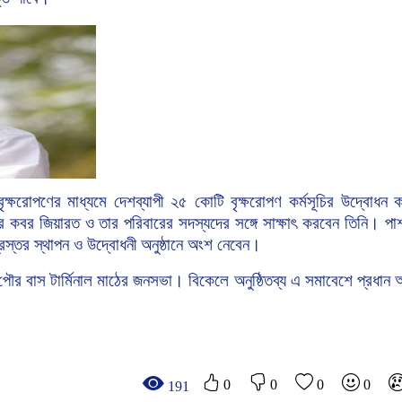
বৃক্ষরোপণের
মাধ্যমে
দেশব্যাপী
২৫
কোটি
বৃক্ষরোপণ
কর্মসূচির
উদ্বোধন
ক
র
কবর
জিয়ারত
ও
তার
পরিবারের
সদস্যদের
সঙ্গে
সাক্ষাৎ
করবেন
তিনি।
পা
্রস্তর
স্থাপন
ও
উদ্বোধনী
অনুষ্ঠানে
অংশ
নেবেন।
পৌর
বাস
টার্মিনাল
মাঠের
জনসভা।
বিকেলে
অনুষ্ঠিতব্য
এ
সমাবেশে
প্রধান
অ
0
0
0
0
191