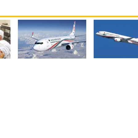
বিমান ভাড়া নিয়ে প
বোমার হুমকিকে উড়োখবর
হ
জারি করেছে মন্ত্রণ
বলছে বিমান, রোম ফ্লাইটের
নিরাপদে ঢাকায় অবতরণ