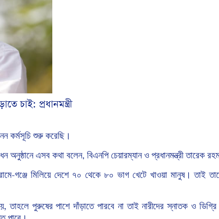
ে চাই: প্রধানমন্ত্রী
নন
কর্মসূচি
শুরু করেছি।
োধন
অনুষ্ঠানে এসব কথা বলেন, বিএনপি
চেয়ারম্যান
ও
প্রধানমন্ত্রী
তারেক
রহ
রামে
গঞ্জে
মিলিয়ে
দেশে
৭০
থেকে
৮০
ভাগ
খেটে
খাওয়া
মানুষ।
তাই তাদ
-
য়
তাহলে
পুরুষের
পাশে
দাঁড়াতে
পারবে
না
তাই নারীদের
স্নাতক
ও
ডিগ্রি
,
্তি পাবে।