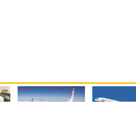
বিমান ভাড়া নিয়ে প
বোমার হুমকিকে উড়োখবর
হ