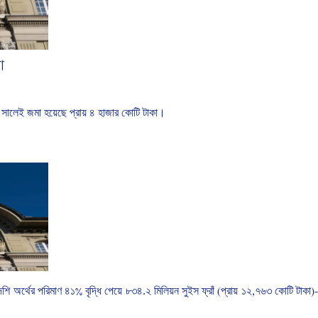
া
সালেই
জমা
হয়েছে প্রায়
৪
হাজার
কোটি
টাকা।
।
েশি
অর্থের
পরিমাণ
৪১
%
বৃদ্ধি
পেয়ে
৮৩৪
.
২
মিলিয়ন
সুইস
ফ্রাঁ
(
প্রায়
১২
,
৭৬৩
কোটি
টাকা
)-