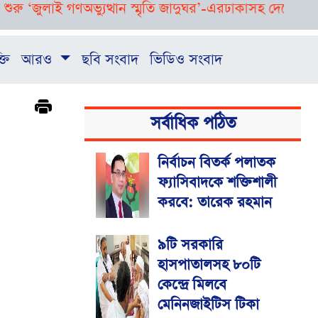
 ‘জুলাই গণঅভ্যুত্থান স্মৃতি জাদুঘর’-এর
ঢাকাসহ দেশের বিভিন্ন অঞ্
্তি
আরও
ছবি সংবাদ
ভিডিও সংবাদ
সর্বাধিক পঠিত
নির্বাচন বিতর্ক পলাতক
ফ্যাসিবাদকে শক্তিশালী
করবে: তারেক রহমান
৯টি সরকারি
হাসপাতালসহ ৮০টি
কেন্দ্রে মিলবে
মেনিনজাইটিস টিকা