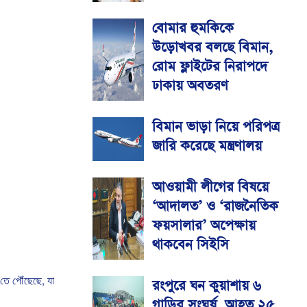
বোমার হুমকিকে
উড়োখবর বলছে বিমান,
রোম ফ্লাইটের নিরাপদে
ঢাকায় অবতরণ
বিমান ভাড়া নিয়ে পরিপত্র
জারি করেছে মন্ত্রণালয়
আওয়ামী লীগের বিষয়ে
‘আদালত’ ও ‘রাজনৈতিক
ফয়সালার’ অপেক্ষায়
থাকবেন সিইসি
তে
পৌঁছেছে
,
যা
রংপুরে ঘন কুয়াশায় ৬
গাড়ির সংঘর্ষ, আহত ২৫