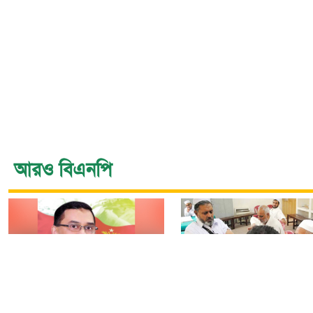
আরও বিএনপি
নির্বাচন বিতর্ক পলাতক
৯টি সরকারি হাসপাতালস