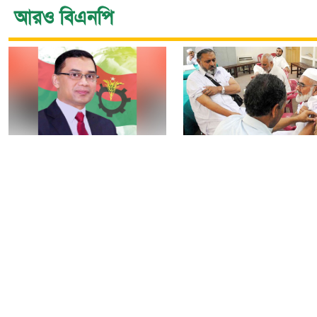
আরও বিএনপি
নির্বাচন বিতর্ক পলাতক
৯টি সরকারি হাসপাতালস
ফ্যাসিবাদকে শক্তিশালী
৮০টি কেন্দ্রে মিলবে
করবে: তারেক রহমান
মেনিনজাইটিস টিকা