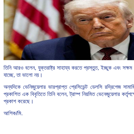
তিনি
আরও
বলেন
যুক্তরাষ্ট্র
সাহায্য
করতে
প্রস্তুত
ইচ্ছুক
এবং
সক্ষম
,
,
যাচ্ছে
তা
ভালো
নয়।
,
অন্যদিকে
ভেনিজুয়েলার
ভারপ্রাপ্ত
প্রেসিডেন্ট
ডেলসি
রদ্রিগেজ
সামা
প্রকাশিত
এক
বিবৃতিতে
তিনি
বলেন
ট্রাম্প
নিয়মিত
ভেনেজুয়েলার
কর্তৃপক
,
প্রকাশ
করেছে।
আশিক/মি.