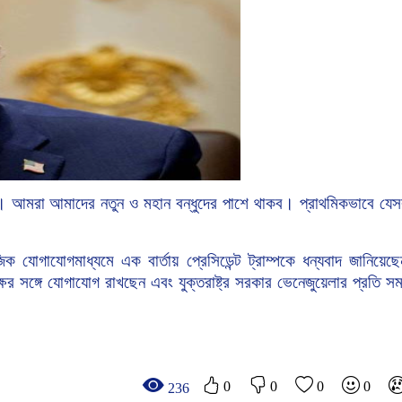
।
আমরা
আমাদের
নতুন
ও
মহান
বন্ধুদের
পাশে
থাকব।
প্রাথমিকভাবে
যেস
জিক
যোগাযোগমাধ্যমে
এক
বার্তায়
প্রেসিডেন্ট
ট্রাম্পকে
ধন্যবাদ
জানিয়েছ
্ষের
সঙ্গে
যোগাযোগ
রাখছেন
এবং
যুক্তরাষ্ট্র
সরকার
ভেনেজুয়েলার
প্রতি
সমর
0
0
0
0
236