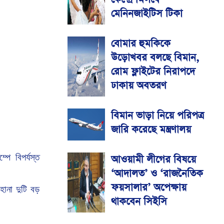
মেনিনজাইটিস টিকা
বোমার হুমকিকে
উড়োখবর বলছে বিমান,
রোম ফ্লাইটের নিরাপদে
ঢাকায় অবতরণ
বিমান ভাড়া নিয়ে পরিপত্র
জারি করেছে মন্ত্রণালয়
ম্পে
বিপর্যস্ত
আওয়ামী লীগের বিষয়ে
‘আদালত’ ও ‘রাজনৈতিক
ফয়সালার’ অপেক্ষায়
হানা
দুটি
বড়
থাকবেন সিইসি