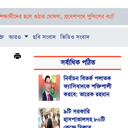
ের হলে ওঠার ঘোষণা, প্রবেশপথে পুলিশের ব্যারিকেড
গুলশানের 
্তি
আরও
ছবি সংবাদ
ভিডিও সংবাদ
সর্বাধিক পঠিত
নির্বাচন বিতর্ক পলাতক
ফ্যাসিবাদকে শক্তিশালী
করবে: তারেক রহমান
৯টি সরকারি
হাসপাতালসহ ৮০টি
কেন্দ্রে মিলবে