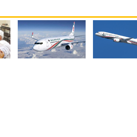
বিমান ভাড়া নিয়ে প
বোমার হুমকিকে উড়োখবর
হ
জারি করেছে মন্ত্রণ
বলছে বিমান, রোম ফ্লাইটের
নিরাপদে ঢাকায় অবতরণ