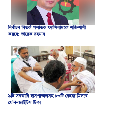
নির্বাচন বিতর্ক পলাতক ফ্যাসিবাদকে শক্তিশালী
করবে: তারেক রহমান
৯টি সরকারি হাসপাতালসহ ৮০টি কেন্দ্রে মিলবে
মেনিনজাইটিস টিকা