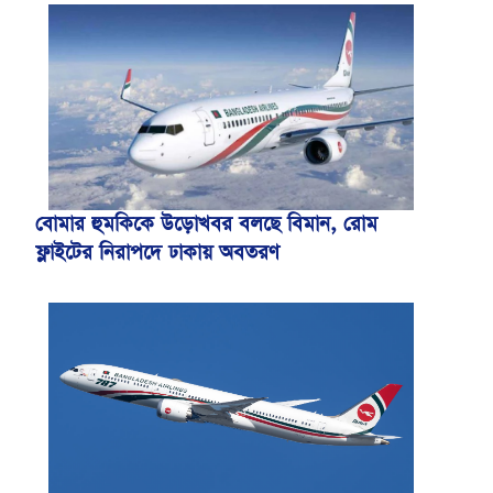
বোমার হুমকিকে উড়োখবর বলছে বিমান, রোম
ফ্লাইটের নিরাপদে ঢাকায় অবতরণ