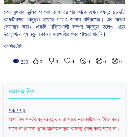
গেল
বুধবার
ভূমিকম্প
আঘাত
হানার
পর
থেকে
এখন
পর্যন্ত
৬০৯টি
আফটারশক
অনুভূত
হয়েছে
বলেও
জানান
রদ্রিগেজ।
এর
মধ্যে
সোমবার
আরও
একটি
শক্তিশালী
কম্পন
অনুভূত
হলেও
এতে
উল্লেখযোগ্য
নতুন
কোনো
ক্ষয়ক্ষতির
খবর
পাওয়া
যায়নি।
আশিক/মি.
0
0
0
0
0
0
230
মতামত দিন
শর্ত সমূহ
:
অশালিন শব্দ/বাক্য ব্যবহার করা যাবে না। কাউকে কটাক্ষ করা
যাবে না। কারো প্রতি আক্রমনাত্বক বক্তব্য পেশ করা যাবে না।