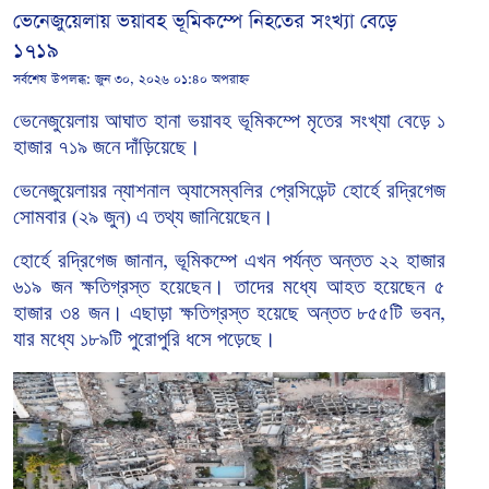
ভেনেজুয়েলায় ভয়াবহ ভূমিকম্পে নিহতের সংখ্যা বেড়ে
১৭১৯
সর্বশেষ উপলব্ধ:
জুন ৩০, ২০২৬ ০১:৪০ অপরাহ্ন
ভেনেজুয়েলায়
আঘাত
হানা
ভয়াবহ ভূমিকম্পে
মৃতের
সংখ্যা
বেড়ে
১
হাজার
৭১৯
জনে
দাঁড়িয়েছে।
ভেনেজুয়েলায়র
ন্যাশনাল
অ্যাসেম্বলির
প্রেসিডেন্ট
হোর্হে
রদ্রিগেজ
সোমবার
২৯
জুন
এ
তথ্য
জানিয়েছেন।
(
)
হোর্হে
রদ্রিগেজ
জানান
ভূমিকম্পে
এখন
পর্যন্ত
অন্তত
২২
হাজার
,
৬১৯
জন
ক্ষতিগ্রস্ত
হয়েছেন।
তাদের
মধ্যে
আহত
হয়েছেন
৫
হাজার
৩৪
জন।
এছাড়া
ক্ষতিগ্রস্ত
হয়েছে
অন্তত
৮৫৫টি
ভবন
,
যার
মধ্যে
১৮৯টি
পুরোপুরি
ধসে
পড়েছে।