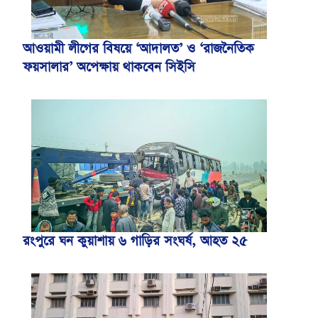
আওয়ামী লীগের বিষয়ে ‘আদালত’ ও ‘রাজনৈতিক
ফয়সালার’ অপেক্ষায় থাকবেন সিইসি
রংপুরে ঘন কুয়াশায় ৬ গাড়ির সংঘর্ষ, আহত ২৫