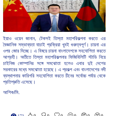
ইয়াও
ওয়েন
জানান
টেকসই
তিস্তা
মহাপরিকল্পনা
করতে
এর
,
বৈজ্ঞানিক
সম্ভাব্যতা
যাচাই
প্রক্রিয়া
খুবই
গুরুত্বপূর্ণ।
চায়না
এর
ওপর
জোর
দিচ্ছে।
এ
বিষয়ে
চায়না
বাংলাদেশকে
সহযোগিতা
করতে
আগ্রহী।
অতীতে
তিস্তা
মহাপরিকল্পনার
ফিজিবিলিটি
স্টাডি
নিয়ে
চাইনিজ
কোম্পানির
সঙ্গে
সমঝোতা
হলেও
এবার
দুই
দেশের
সরকারের
মধ্যে
সমঝোতা
হয়েছে।
এ
প্রকল্প
এবং
বাংলাদেশের
নদী
ব্যস্থাপনায়
কারিগরি
সহযোগিতা
করতে
চীনের
সর্বোচ্চ
পর্যায়
থেকে
প্রতিশ্রুতি
এসেছে।
আশিক/মি.
0
0
0
0
0
0