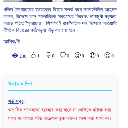
পতিত
স্বৈরাচারের
ষড়যন্ত্রের
বিষয়ে
সতর্ক
করে
সালাহউদ্দিন
আহমদ
বলেন
বিদেশে
বসে
গণতান্ত্রিক
সরকারের
বিরুদ্ধে
নানামুখী
ষড়যন্ত্র
,
করছে
পতিত
স্বৈরাচার।
শিগগিরই
রাজনৈতিক
দল
হিসেবে
আওয়ামী
লীগকে
বিচারের
কাঠগড়ায়
দাঁড়
করানো
হবে।
আশিক/মি.
1
0
0
0
0
0
230
মতামত দিন
শর্ত সমূহ
:
অশালিন শব্দ/বাক্য ব্যবহার করা যাবে না। কাউকে কটাক্ষ করা
যাবে না। কারো প্রতি আক্রমনাত্বক বক্তব্য পেশ করা যাবে না।