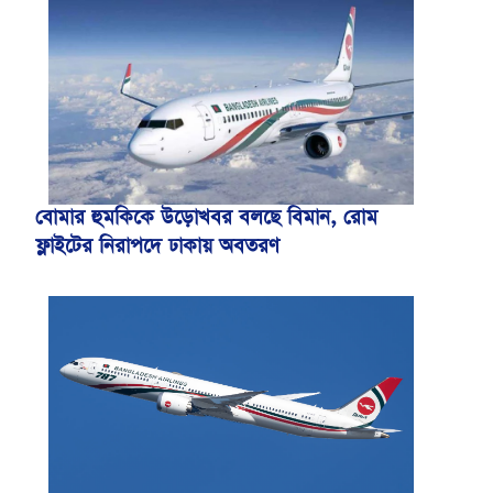
বোমার হুমকিকে উড়োখবর বলছে বিমান, রোম
ফ্লাইটের নিরাপদে ঢাকায় অবতরণ