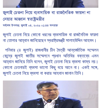
জুলাই চেতনা নিয়ে ব্যবসায়িক বা রাজনৈতিক ফায়দা না
নেয়ার আহ্বান স্বরাষ্ট্রমন্ত্রীর
সর্বশেষ উপলব্ধ:
জুলাই ০৪, ২০২৬ ০১:৪৪ অপরাহ্ন
জুলাই
চেতনা
নিয়ে
কোনো
ধরনের
ব্যবসায়িক
বা
রাজনৈতিক
ফায়দা
না
তোলার
আহ্বান
জানিয়েছেন স্বরাষ্ট্রমন্ত্রী
সালাহউদ্দিন
আহমদ।
শনিবার
৪
জুলাই
রাজধানীর
চীন
মৈত্রী
আন্তর্জাতিক
সম্মেলন
(
)
কেন্দ্রে
জুলাই
জাতীয়
সম্মেলনে
প্রধান
অতিথির
বক্তব্যে
এমন
আহ্বান
জানিয়ে তিনি বলেন, জুলাই
চেতনা
নিয়ে
ব্যবসা
কাম্য
নয়।
কোনো
চেতনারই
ব্যবসা
ভালো
কিছু
বয়ে
আনে
না।
একই
সঙ্গে
,
জুলাই
চেতনা
নিয়ে
ব্যবসা
না
করার
আহবান
জানান
তিনি।