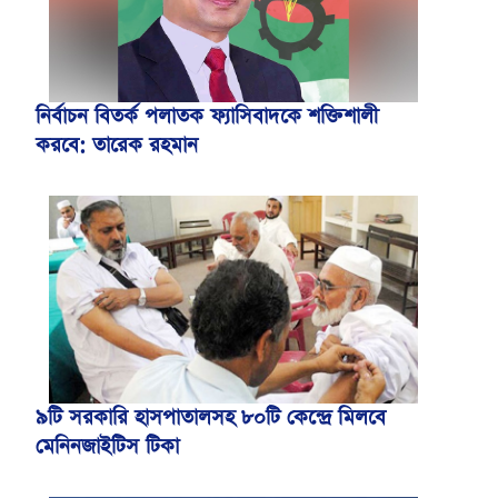
নির্বাচন বিতর্ক পলাতক ফ্যাসিবাদকে শক্তিশালী
করবে: তারেক রহমান
৯টি সরকারি হাসপাতালসহ ৮০টি কেন্দ্রে মিলবে
মেনিনজাইটিস টিকা